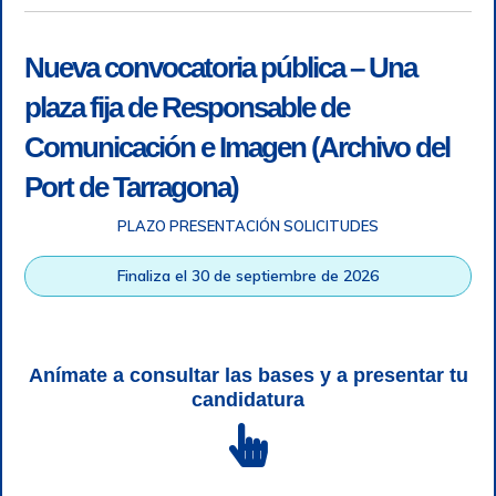
Nueva convocatoria pública – Una
plaza fija de Responsable de
Comunicación e Imagen (Archivo del
Port de Tarragona)
PLAZO PRESENTACIÓN SOLICITUDES
Accesibilidad
|
Nota legal
|
Info RGPD
|
Información de
grabación telefónica
|
SGSI
|
Login
Finaliza el 30 de septiembre de 2026
Autoridad Portuaria de Tarragona © Todos los derechos
reservados |
Diseño Web Responsive
| HTML 5 | CSS 3 |
WCAG 2 y WW3C
Anímate a consultar las bases y a presentar tu
candidatura