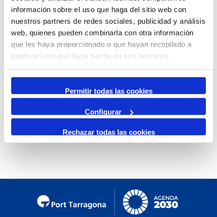
Pesca de la Generalitat de Catalunya, i és desenvolupat
información sobre el uso que haga del sitio web con
per l’empresa Ludi Artis.
nuestros partners de redes sociales, publicidad y análisis
Inscripcions
web, quienes pueden combinarla con otra información
que les haya proporcionado o que hayan recopilado a
L’activitat és gratuïta i oberta al públic, però les places són
partir del uso que haya hecho de sus servicios.
limitades. Per participar-hi és imprescindible fer una
reserva prèvia al correu electrònic
museuport@porttarragona.cat
o bé trucant al 977 25 94
Permitir todas las cookies
34.
Configurar
Rechazar todas las cookies