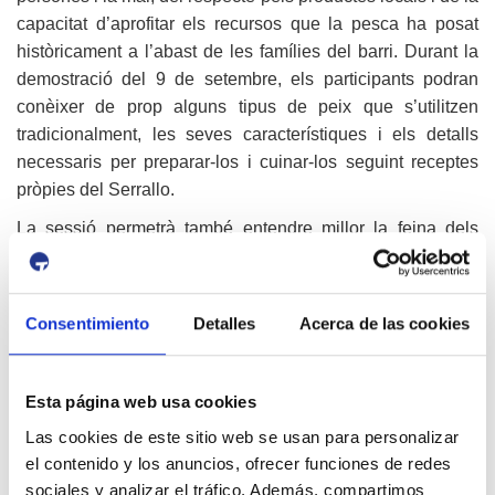
capacitat d’aprofitar els recursos que la pesca ha posat
històricament a l’abast de les famílies del barri. Durant la
demostració del 9 de setembre, els participants podran
conèixer de prop alguns tipus de peix que s’utilitzen
tradicionalment, les seves característiques i els detalls
necessaris per preparar-los i cuinar-los seguint receptes
pròpies del Serrallo.
La sessió permetrà també entendre millor la feina dels
pescadors i pescadores, que han estat al llarg dels segles
els veritables guardians d’un coneixement que avui el
Museu del Port treballa per preservar i difondre.
Consentimiento
Detalles
Acerca de las cookies
Col·laboració amb el territori
El projecte Mar, xarxes i sabors compta amb la
Esta página web usa cookies
col·laboració de l’Associació de Veïns del Serrallo, la
Las cookies de este sitio web se usan para personalizar
Confraria de Pescadors de Tarragona i altres entitats del
el contenido y los anuncios, ofrecer funciones de redes
territori com el Departament d’Agricultura, Ramaderia i
sociales y analizar el tráfico. Además, compartimos