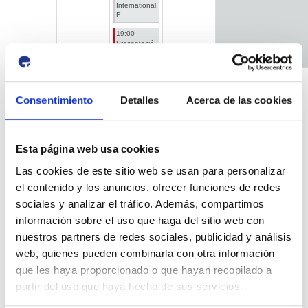
International
E ...
19:00
Presentació
lli ...
Agenda activitats
Exposicions
Museu del Port
Consentimiento
Detalles
Acerca de las cookies
Servei de publicacions
Teatret
Fons d'Art
Port i Ciutat
Servei lingüístic
Arxiu del Port
Avís de circulació
Compartint
Concurs
Esta página web usa cookies
Altres
Sant Jordi
Ferias
Solid bulk
Las cookies de este sitio web se usan para personalizar
el contenido y los anuncios, ofrecer funciones de redes
Liquid bulk
Paper & pulp forest
sociales y analizar el tráfico. Además, compartimos
Breakbulk & Project cargo
Containers
información sobre el uso que haga del sitio web con
nuestros partners de redes sociales, publicidad y análisis
Fruits & perishables
Multipurpose
Cruise
web, quienes pueden combinarla con otra información
Agribulk
Port de Tarragona
Agenda Calaix
que les haya proporcionado o que hayan recopilado a
Todas las categorías...
partir del uso que haya hecho de sus servicios.