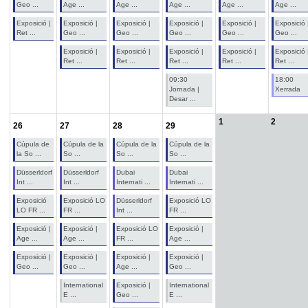
Geo ...
Age ...
Age ...
Age ...
Age ...
Age ...
Exposició |
Exposició |
Exposició |
Exposició |
Exposició |
Exposició 
Ret ...
Geo ...
Geo ...
Geo ...
Geo ...
Geo ...
Exposició |
Exposició |
Exposició |
Exposició |
Exposició 
Ret ...
Ret ...
Ret ...
Ret ...
Ret ...
09:30
18:00
Jornada |
Xerrada
Desar ...
1
2
26
27
28
29
Cúpula de
Cúpula de la
Cúpula de la
Cúpula de la
la So ...
So ...
So ...
So ...
Düsserldorf
Düsserldorf
Dubai
Dubai
Int ...
Int ...
Internati ...
Internati ...
Exposició
Exposició LO
Düsserldorf
Exposició LO
LO FR ...
FR ...
Int ...
FR ...
Exposició |
Exposició |
Exposició LO
Exposició |
Age ...
Age ...
FR ...
Age ...
Exposició |
Exposició |
Exposició |
Exposició |
Geo ...
Geo ...
Age ...
Geo ...
International
Exposició |
International
E ...
Geo ...
E ...