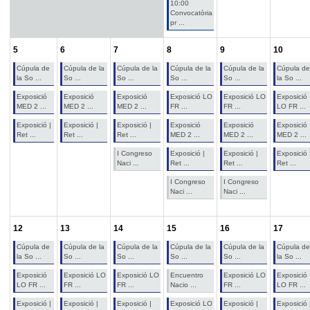
10:00
Convocatòria
pr ...
5
6
7
8
9
10
Cúpula de
Cúpula de la
Cúpula de la
Cúpula de la
Cúpula de la
Cúpula de
la So ...
So ...
So ...
So ...
So ...
la So ...
Exposició
Exposició
Exposició
Exposició LO
Exposició LO
Exposició
MED 2 ...
MED 2 ...
MED 2 ...
FR ...
FR ...
LO FR ...
Exposició |
Exposició |
Exposició |
Exposició
Exposició
Exposició
Ret ...
Ret ...
Ret ...
MED 2 ...
MED 2 ...
MED 2 ...
I Congreso
Exposició |
Exposició |
Exposició 
Naci ...
Ret ...
Ret ...
Ret ...
I Congreso
I Congreso
Naci ...
Naci ...
12
13
14
15
16
17
Cúpula de
Cúpula de la
Cúpula de la
Cúpula de la
Cúpula de la
Cúpula de
la So ...
So ...
So ...
So ...
So ...
la So ...
Exposició
Exposició LO
Exposició LO
Encuentro
Exposició LO
Exposició
LO FR ...
FR ...
FR ...
Nacio ...
FR ...
LO FR ...
Exposició |
Exposició |
Exposició |
Exposició LO
Exposició |
Exposició 