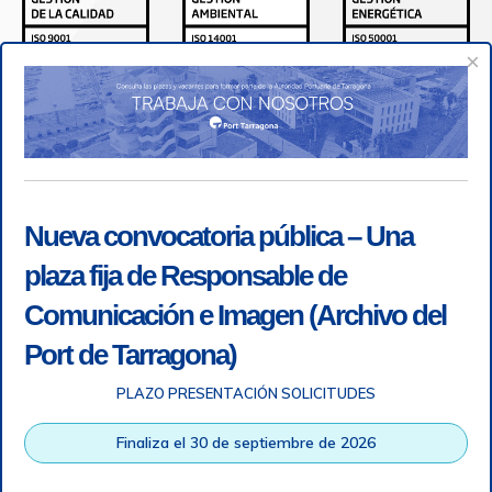
×
Nueva convocatoria pública – Una
plaza fija de Responsable de
Comunicación e Imagen (Archivo del
Port de Tarragona)
PLAZO PRESENTACIÓN SOLICITUDES
Accesibilidad
|
Nota legal
|
Info RGPD
|
Información de
grabación telefónica
|
SGSI
|
Login
Finaliza el 30 de septiembre de 2026
Autoridad Portuaria de Tarragona © Todos los derechos
reservados |
Diseño Web Responsive
| HTML 5 | CSS 3 |