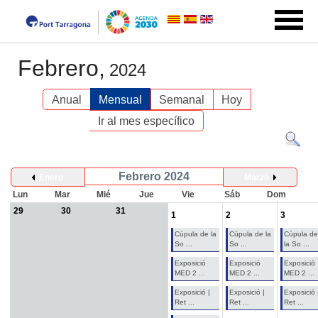
Febrero,
2024
Anual
Mensual
Semanal
Hoy
Ir al mes específico
Febrero 2024
Enero
Marzo
Lun
Mar
Mié
Jue
Vie
Sáb
Dom
29
30
31
1
2
3
Cúpula de la
Cúpula de la
Cúpula de
So ...
So ...
la So ...
Exposició
Exposició
Exposició
MED 2 ...
MED 2 ...
MED 2 ...
Exposició |
Exposició |
Exposició 
Ret ...
Ret ...
Ret ...