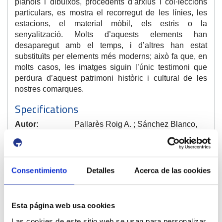
plànols i dibuixos, procedents d’arxius i col·leccions
particulars, es mostra el recorregut de les línies, les
estacions, el material mòbil, els estris o la
senyalització. Molts d’aquests elements han
desaparegut amb el temps, i d’altres han estat
substituïts per elements més moderns; això fa que, en
molts casos, les imatges siguin l’únic testimoni que
perdura d’aquest patrimoni històric i cultural de les
nostres comarques.
Specifications
Autor:
Pallarès Roig A. ; Sánchez Blanco,
J.M.
Edició:
Cossetània
Nº de pàgines:
215
Consentimiento
Detalles
Acerca de las cookies
Any:
2024
Idioma:
Català
Mides:
25 X 21
Esta página web usa cookies
Las cookies de este sitio web se usan para personalizar