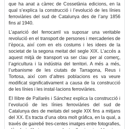
que ha anat a càrrec de Cossetània edicions, en la
qual s’explica la construcció i l’evolució de les línies
ferroviàries del sud de Catalunya des de l’any 1856
fins al 1940.
L’aparició del ferrocarril va suposar una veritable
revolució en el transport de persones i mercaderies de
l’època, així com en els costums i les idees de la
societat de la segona meitat del segle XIX. L’accés a
aquest mitjà de transport va ser clau per al comerç,
l’agricultura i la indústria del territori. A més a més,
l’urbanisme de les ciutats de Tarragona, Reus i
Tortosa, així com d’altres poblacions es va veure
modificat significativament a causa de la construcció
de les línies i les instal·lacions ferroviàries.
El llibre de Pallarès i Sánchez explica la construcció i
l’evolució de les línies ferroviàries del sud de
Catalunya des de meitats del segle XIX fins a mitjans
del XX. Es tracta d’una obra molt gràfica, en la qual, a
través de gairebé tres-centes imatges entre fotografies,