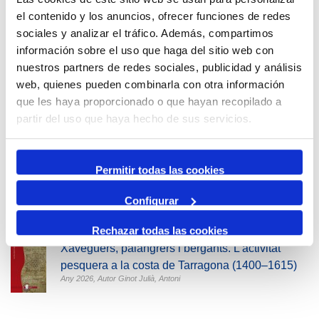
el contenido y los anuncios, ofrecer funciones de redes
< Anterior
Siguiente >
sociales y analizar el tráfico. Además, compartimos
información sobre el uso que haga del sitio web con
Últimas publicaciones
nuestros partners de redes sociales, publicidad y análisis
web, quienes pueden combinarla con otra información
UN RELLOTGE CENTENARI (1922-2022). LA
que les haya proporcionado o que hayan recopilado a
TORRE RELLOTGE DEL PORT TARRAGONA
partir del uso que haya hecho de sus servicios.
Any 2023,
Autor Coia Escoda i Ramón Aloguín
Llibre de bord. Stella Maris (1999-2019)
Any 2026,
Autor Raimon Mateu de la Casa
Permitir todas las cookies
Serrallo, memòries salades
Configurar
Any 2026,
Autor Josep Ramon Tules Armela (Pitu Mosquits)
Rechazar todas las cookies
Xaveguers, palangrers i bergants. L’activitat
pesquera a la costa de Tarragona (1400–1615)
Any 2026,
Autor Ginot Julià, Antoni