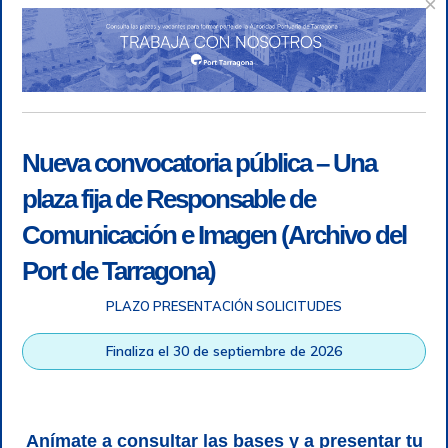
×
Nueva convocatoria pública – Una
plaza fija de Responsable de
Comunicación e Imagen (Archivo del
Port de Tarragona)
PLAZO PRESENTACIÓN SOLICITUDES
Accesibilidad
|
Nota legal
|
Info RGPD
|
Información de
grabación telefónica
|
SGSI
|
Login
Finaliza el 30 de septiembre de 2026
Autoridad Portuaria de Tarragona © Todos los derechos
reservados |
Diseño Web Responsive
| HTML 5 | CSS 3 |
WCAG 2 y WW3C
Anímate a consultar las bases y a presentar tu