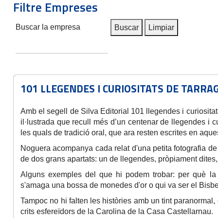
Filtre Empreses
Buscar la empresa
Buscar
Limpiar
101 LLEGENDES I CURIOSITATS DE TARRA
Amb el segell de Silva Editorial 101 llegendes i curiosi
il·lustrada que recull més d’un centenar de llegendes i cu
les quals de tradició oral, que ara resten escrites en aque
Noguera acompanya cada relat d'una petita fotografia de l'
de dos grans apartats: un de llegendes, pròpiament dites, i
Alguns exemples del que hi podem trobar: per què la
s'amaga una bossa de monedes d'or o qui va ser el Bisbe
Tampoc no hi falten les històries amb un tint paranormal, 
crits esfereïdors de la Carolina de la Casa Castellarnau.