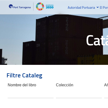
Autoridad Portuaria
El Por
Cat
Filtre Cataleg
Nombre del libro
Colección
A