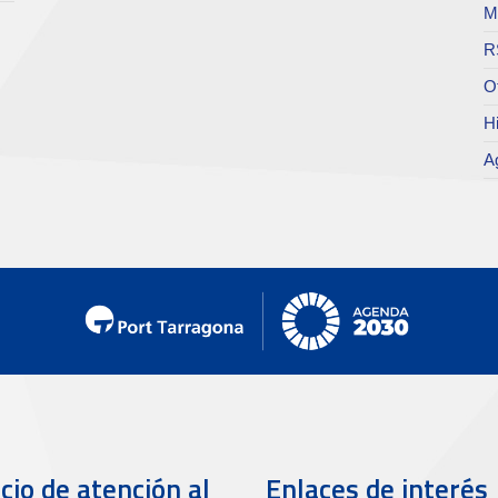
M
R
O
Hi
A
cio de atención al
Enlaces de interés