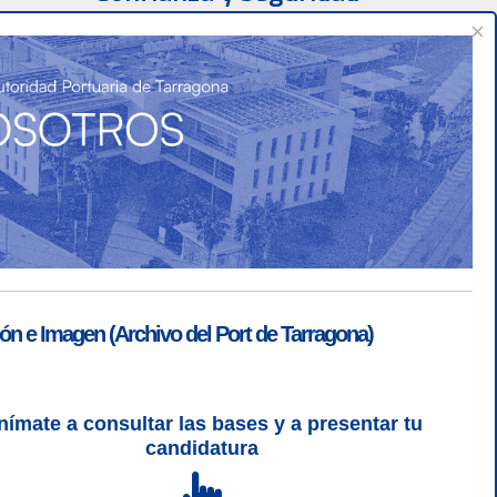
×
ón e Imagen (Archivo del Port de Tarragona)
nímate a consultar las bases y a presentar tu
SGSI
|
Login
candidatura
L 5 | CSS 3 | WCAG 2 y WW3C