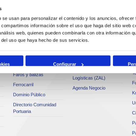
c
Operaciones y servicios
Tráficos
s
portuarios
M
Estadísticas
b se usan para personalizar el contenido y los anuncios, ofrecer
Bunkering
s, compartimos información sobre el uso que haga del sitio web 
Ar
a
SEA - (Sistema de
 análisis web, quienes pueden combinarla con otra información q
Servicios comerciales
entregas de
Se
r del uso que haya hecho de sus servicios.
agroalimentarios)
p
Solicitud de Servicios
Terminales
Pa
Tarifas y tasas
Intermodalidad
M
okies
Configurar
Per
Centro de Acreditaciones
Zona de Actividades
Te
Faros y balizas
Logísticas (ZAL)
F
Ferrocarril
Agenda Negocio
K
Dominio Público
Un
Directorio Comunidad
Portuaria
C
Pa
P