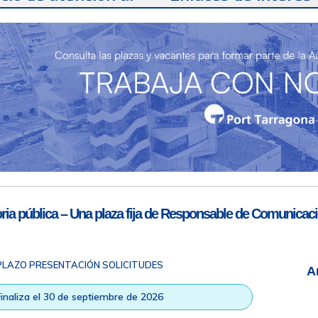
te
Teléfono de contacto
977 259 462
Email de contacto
Partners
sac@porttarragona.cat
Información SAC
Acceso a SAC
ia pública – Una plaza fija de Responsable de Comunicaci
PLAZO PRESENTACIÓN SOLICITUDES
A
ad
|
Nota legal
|
Info RGPD
|
Información de grabación telefónica
|
na © Todos los derechos reservados |
Diseño Web Responsive
| HTM
Finaliza el 30 de septiembre de 2026