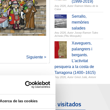
(1999-2019)
Any 2026,
Autor Raimon Mateu de la
Casa
Serrallo,
memòries
salades
Any 2026,
Autor Josep Ramon Tules
Armela (Pitu Mosquits)
Xaveguers,
palangrers i
bergants.
Siguiente >
L’activitat
pesquera a la costa de
Tarragona (1400–1615)
Any 2026,
Autor Ginot Julià, Antoni
Acerca de las cookies
uerto y
Más visitados