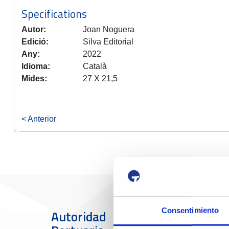
Specifications
Autor:
Joan Noguera
Edició:
Silva Editorial
Any:
2022
Idioma:
Català
Mides:
27 X 21,5
< Anterior
Consentimiento
Autoridad
El Puerto