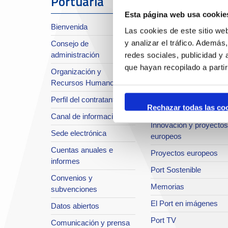
Portuaria
Sobre el Port
Esta página web usa cookie
Bienvenida
Situación y accesos
Las cookies de este sitio we
y analizar el tráfico. Ademá
Consejo de
Planificación estratégic
administración
redes sociales, publicidad y
Infraestructuras en
que hayan recopilado a parti
Organización y
desarrollo
Recursos Humanos
Seguridad Integral
Perfil del contratante
Rechazar todas las co
Sistema de Calidad
Canal de información
Innovación y proyectos
Sede electrónica
europeos
Cuentas anuales e
Proyectos europeos
informes
Port Sostenible
Convenios y
Memorias
subvenciones
El Port en imágenes
Datos abiertos
Port TV
Comunicación y prensa