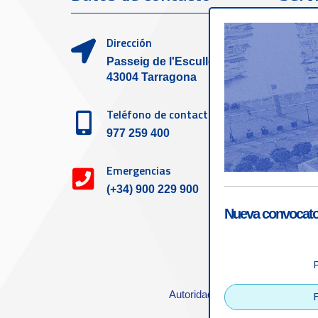
clien
Dirección
Passeig de l'Escullera s/n,
43004 Tarragona
Teléfono de contacto
977 259 400
Emergencias
(+34) 900 229 900
Nueva convocator
Accesibilid
Autoridad Portuaria de Tarrago