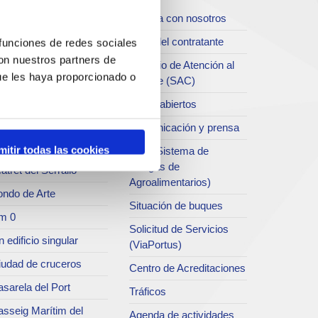
iudad
Trabaja con nosotros
oll de Costa
Perfil del contratante
 funciones de redes sociales
con nuestros partners de
chivo del Port
Servicio de Atención al
ue les haya proporcionado o
Clliente (SAC)
rvicio de
ublicaciones
Datos abiertos
rc del Port
Comunicación y prensa
useo del Port
mitir todas las cookies
SEA (Sistema de
Entrgas de
atret del Serrallo
Agroalimentarios)
ondo de Arte
Situación de buques
m 0
Solicitud de Servicios
 edificio singular
(ViaPortus)
iudad de cruceros
Centro de Acreditaciones
sarela del Port
Tráficos
asseig Marítim del
Agenda de actividades