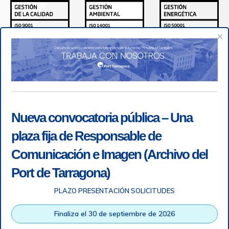
×
Nueva convocatoria pública – Una
plaza fija de Responsable de
Comunicación e Imagen (Archivo del
Port de Tarragona)
PLAZO PRESENTACIÓN SOLICITUDES
Accesibilidad
|
Nota legal
|
Info RGPD
|
Información de
grabación telefónica
|
SGSI
|
Login
Finaliza el 30 de septiembre de 2026
Autoridad Portuaria de Tarragona © Todos los derechos