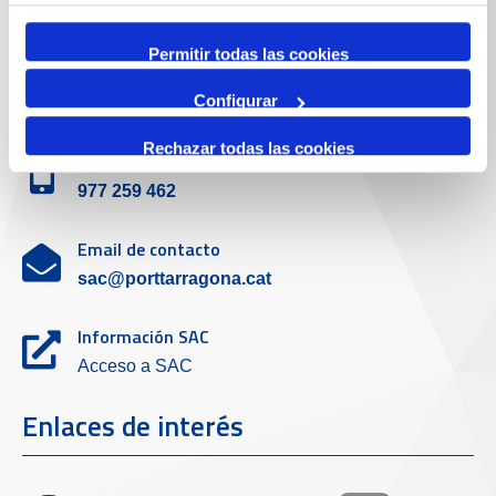
(+34) 900 229 900
Permitir todas las cookies
Servicio de atención al cliente
Configurar
Rechazar todas las cookies
Teléfono de contacto
977 259 462
Email de contacto
sac@porttarragona.cat
Información SAC
Acceso a SAC
Enlaces de interés