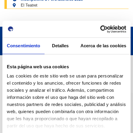
El Teatret
Consentimiento
Detalles
Acerca de las cookies
Datos de contacto
Esta página web usa cookies
Las cookies de este sitio web se usan para personalizar
el contenido y los anuncios, ofrecer funciones de redes
Dirección
sociales y analizar el tráfico. Además, compartimos
Passeig de l'Escullera s/n, 43004 Tarragona
información sobre el uso que haga del sitio web con
nuestros partners de redes sociales, publicidad y análisis
Teléfono de contacto
web, quienes pueden combinarla con otra información
977 259 400
que les haya proporcionado o que hayan recopilado a
partir del uso que haya hecho de sus servicios.
Emergencias