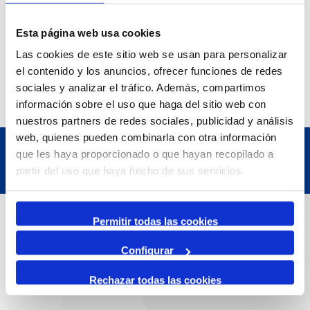
Exposició | Manipulació latent
Refugi 1
Esta página web usa cookies
7 Julio 2026
7 Octubre 2026
Las cookies de este sitio web se usan para personalizar
Inscripcions a PortAutors/es 2026
el contenido y los anuncios, ofrecer funciones de redes
El Teatret
sociales y analizar el tráfico. Además, compartimos
información sobre el uso que haga del sitio web con
nuestros partners de redes sociales, publicidad y análisis
web, quienes pueden combinarla con otra información
que les haya proporcionado o que hayan recopilado a
partir del uso que haya hecho de sus servicios.
Datos de contacto
Permitir todas las cookies
Configurar
Dirección
Rechazar todas las cookies
Passeig de l'Escullera s/n, 43004 Tarragona