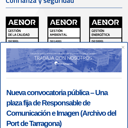
Confianza y seguridad
×
Nueva convocatoria pública – Una
plaza fija de Responsable de
Comunicación e Imagen (Archivo del
Port de Tarragona)