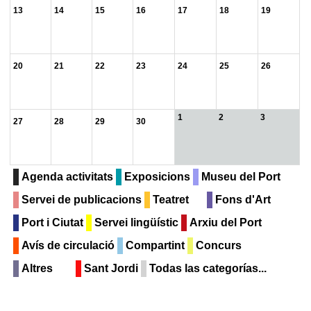
13
14
15
16
17
18
19
20
21
22
23
24
25
26
1
2
3
27
28
29
30
Agenda activitats
Exposicions
Museu del Port
Servei de publicacions
Teatret
Fons d'Art
Port i Ciutat
Servei lingüístic
Arxiu del Port
Avís de circulació
Compartint
Concurs
Altres
Sant Jordi
Todas las categorías...