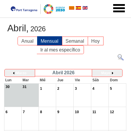
Abril,
2026
Anual
Mensual
Semanal
Hoy
Ir al mes específico
Abril 2026
Marzo
Mayo
Lun
Mar
Mié
Jue
Vie
Sáb
Dom
30
31
1
2
3
4
5
6
7
8
9
10
11
12