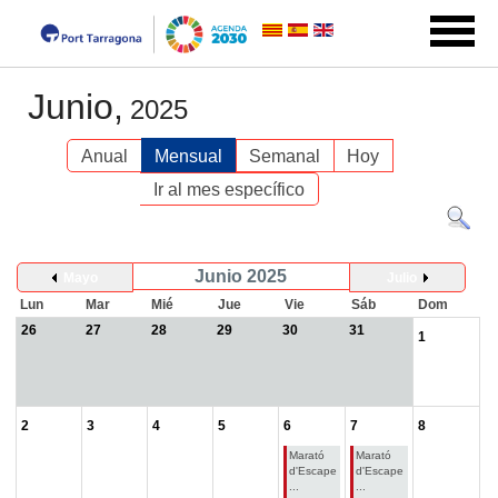
Junio,
2025
Anual
Mensual
Semanal
Hoy
Ir al mes específico
Junio 2025
Mayo
Julio
Lun
Mar
Mié
Jue
Vie
Sáb
Dom
26
27
28
29
30
31
1
2
3
4
5
6
7
8
Marató
Marató
d'Escape
d'Escape
...
...