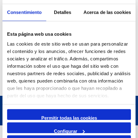
Refugi 1
1 Abril 2026
Consentimiento
Detalles
Acerca de las cookies
31 Agosto 2026
Exposició | La peça blava, Sextant
Museu del Port
25 Junio 2026
Esta página web usa cookies
23 Agosto 2026
Exposició | Manipulació latent
Las cookies de este sitio web se usan para personalizar
Refugi 1
el contenido y los anuncios, ofrecer funciones de redes
7 Julio 2026
sociales y analizar el tráfico. Además, compartimos
7 Octubre 2026
información sobre el uso que haga del sitio web con
Inscripcions a PortAutors/es 2026
nuestros partners de redes sociales, publicidad y análisis
El Teatret
web, quienes pueden combinarla con otra información
que les haya proporcionado o que hayan recopilado a
partir del uso que haya hecho de sus servicios.
Permitir todas las cookies
Configurar
Datos de contacto