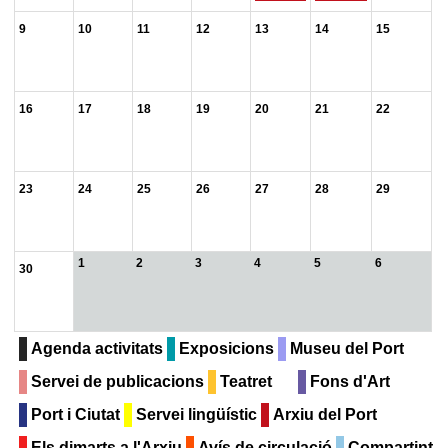
9
10
11
12
13
14
15
16
17
18
19
20
21
22
23
24
25
26
27
28
29
1
2
3
4
5
6
30
Agenda activitats
Exposicions
Museu del Port
Servei de publicacions
Teatret
Fons d'Art
Port i Ciutat
Servei lingüístic
Arxiu del Port
Els dimarts a l'Arxiu
Avís de circulació
Compartint