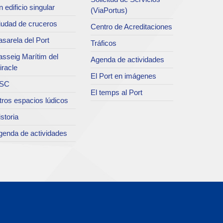
 edificio singular
(ViaPortus)
iudad de cruceros
Centro de Acreditaciones
sarela del Port
Tráficos
asseig Marítim del
Agenda de actividades
iracle
El Port en imágenes
SC
El temps al Port
tros espacios lúdicos
storia
genda de actividades