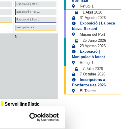
d'amistat
Exposició | Mes ...
Refugi 1
Exposició | Par ...
1 Abril 2026
31 Agosto 2026
Exposició | San ...
Exposició | La peça
Inscripcions a ...
blava, Sextant
Museu del Port
3
25 Junio 2026
23 Agosto 2026
Exposició |
Manipulació latent
Refugi 1
7 Julio 2026
7 Octubre 2026
Inscripcions a
PortAutors/es 2026
El Teatret
Servei lingüístic