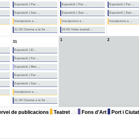
Exposició | Par ...
Exposició | Par ...
Exposició | Par ...
Exposició | San ...
Exposició | San ...
Exposició | San ...
Inscripcions a ...
Inscripcions a ...
Inscripcions a ...
21:30 Cinema a la fre ...
20:00 Visita teatrali ...
1
2
31
Exposició | El ...
Exposició | Fot ...
Exposició | Mes ...
Exposició | Par ...
Exposició | San ...
Inscripcions a ...
21:30 Cinema a la fre ...
rvei de publicacions
Teatret
Fons d'Art
Port i Ciutat
curs
Altres
Sant Jordi
Todas las categorías...