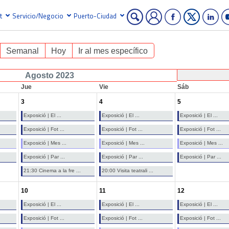
t
Servicio/Negocio
Puerto-Ciudad
Semanal
Hoy
Ir al mes específico
Agosto 2023
Jue
Vie
Sáb
3
4
5
Exposició | El ...
Exposició | El ...
Exposició | El ...
Exposició | Fot ...
Exposició | Fot ...
Exposició | Fot ...
Exposició | Mes ...
Exposició | Mes ...
Exposició | Mes ...
Exposició | Par ...
Exposició | Par ...
Exposició | Par ...
21:30 Cinema a la fre ...
20:00 Visita teatrali ...
10
11
12
Exposició | El ...
Exposició | El ...
Exposició | El ...
Exposició | Fot ...
Exposició | Fot ...
Exposició | Fot ...