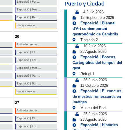
Puerto y Ciudad
Exposició | Fot ...
Exposició | Mes ...
4 Julio 2026
13 Septiembre 2026
Exposició | Par ...
Exposició | Biennal
Inscripcions a ...
d'Art contemporani
gastronòmic de Cambrils
20
Tinglado 2
Arribada creuer ...
10 Julio 2026
23 Agosto 2026
Exposició | El ...
Exposició | Boscos.
Exposició | Fot ...
Cartografies del temps i del
gest
Exposició | Mes ...
Refugi 1
Exposició | Par ...
26 Junio 2026
Exposició | San ...
11 Octubre 2026
Exposició | El concurs
Inscripcions a ...
de mestres romescaires en
imatges
27
Museu del Port
Arribada creuer ...
25 Junio 2026
Exposició | El ...
23 Agosto 2026
Exposició | Històries
Exposició | Fot ...