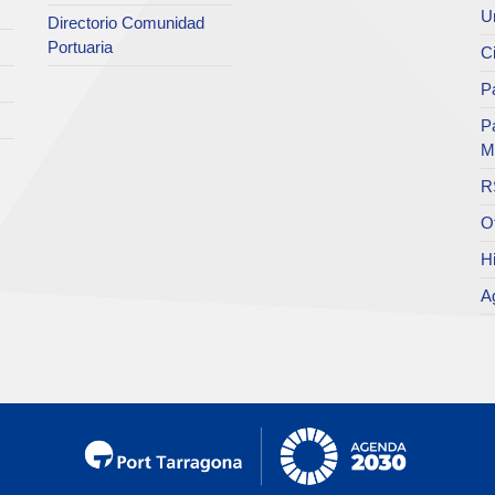
Un
Directorio Comunidad
Portuaria
C
Pa
P
M
R
O
Hi
A