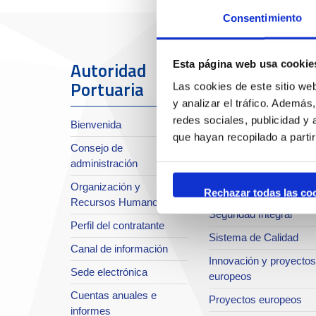
Consentimiento
Autoridad
El Puerto
Esta página web usa cookie
Portuaria
Las cookies de este sitio we
y analizar el tráfico. Ademá
Sobre el Port
redes sociales, publicidad y
Bienvenida
Situación y accesos
que hayan recopilado a parti
Consejo de
Planificación estratégic
administración
Infraestructuras en
Organización y
desarrollo
Rechazar todas las co
Recursos Humanos
Seguridad Integral
Perfil del contratante
Sistema de Calidad
Canal de información
Innovación y proyectos
Sede electrónica
europeos
Cuentas anuales e
Proyectos europeos
informes