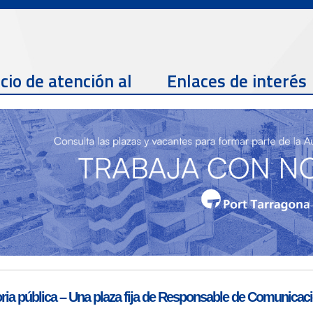
cio de atención al
Enlaces de interés
te
Teléfono de contacto
977 259 462
Email de contacto
Partners
sac@porttarragona.cat
Información SAC
Acceso a SAC
ia pública – Una plaza fija de Responsable de Comunicaci