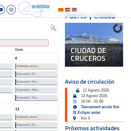
Puerto y Ciudad
CIUDAD DE
Dom
CRUCEROS
6
Arribada creuer ...
Exposició | El ...
Aviso de circulación
Exposició | Fot ...
Exposició | Mes ...
12 Agosto 2026
13 Agosto 2026
Exposició | Par ...
16:00
01:00
-
Tancament accés Km
13
0| Eclipsi solar
Arribada creuer ...
Km 0
Exposició | El ...
Próximas actividades