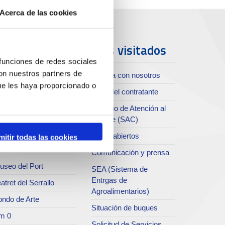
Acerca de las cookies
uerto y
Más visitados
iudad
 funciones de redes sociales
con nuestros partners de
Trabaja con nosotros
ue les haya proporcionado o
oll de Costa
Perfil del contratante
chivo del Port
Servicio de Atención al
Clliente (SAC)
rvicio de
ublicaciones
Datos abiertos
mitir todas las cookies
rc del Port
Comunicación y prensa
useo del Port
SEA (Sistema de
Entrgas de
atret del Serrallo
Agroalimentarios)
ondo de Arte
Situación de buques
m 0
Solicitud de Servicios