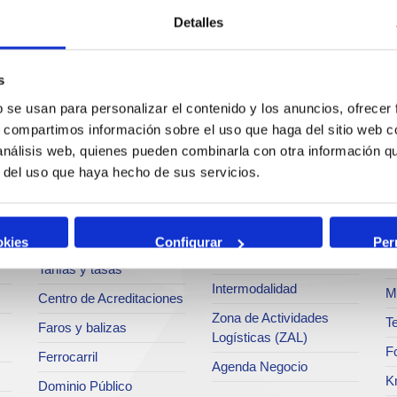
Detalles
Servicios
Negocio
P
s
c
b se usan para personalizar el contenido y los anuncios, ofrecer
s, compartimos información sobre el uso que haga del sitio web 
Operaciones y servicios
Tráficos
 análisis web, quienes pueden combinarla con otra información q
portuarios
M
Estadísticas
r del uso que haya hecho de sus servicios.
Bunkering
Ar
a
SEA - (Sistema de
Servicios comerciales
entregas de
Se
agroalimentarios)
p
Solicitud de Servicios
okies
Configurar
Per
Terminales
Pa
Tarifas y tasas
Intermodalidad
M
Centro de Acreditaciones
Zona de Actividades
Te
Faros y balizas
Logísticas (ZAL)
F
Ferrocarril
Agenda Negocio
K
Dominio Público