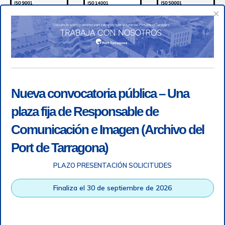
×
Nueva convocatoria pública – Una
plaza fija de Responsable de
Comunicación e Imagen (Archivo del
Port de Tarragona)
PLAZO PRESENTACIÓN SOLICITUDES
Accesibilidad
|
Nota legal
|
Info RGPD
|
Información de
grabación telefónica
|
SGSI
|
Login
Finaliza el 30 de septiembre de 2026
Autoridad Portuaria de Tarragona © Todos los derechos
reservados |
Diseño Web Responsive
| HTML 5 | CSS 3 |
WCAG 2 y WW3C