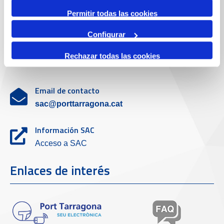
Servicio de atención al cliente
Permitir todas las cookies
Configurar
Teléfono de contacto
Rechazar todas las cookies
977 259 462
Email de contacto
sac@porttarragona.cat
Información SAC
Acceso a SAC
Enlaces de interés