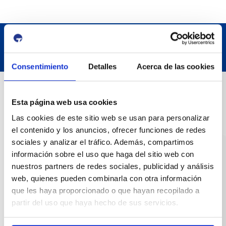
Consentimiento
Detalles
Acerca de las cookies
Datos de contacto
Esta página web usa cookies
Las cookies de este sitio web se usan para personalizar
Dirección
el contenido y los anuncios, ofrecer funciones de redes
Passeig de l'Escullera s/n, 43004 Tarragona
sociales y analizar el tráfico. Además, compartimos
información sobre el uso que haga del sitio web con
Teléfono de contacto
nuestros partners de redes sociales, publicidad y análisis
977 259 400
web, quienes pueden combinarla con otra información
que les haya proporcionado o que hayan recopilado a
Emergencias
partir del uso que haya hecho de sus servicios.
(+34) 900 229 900