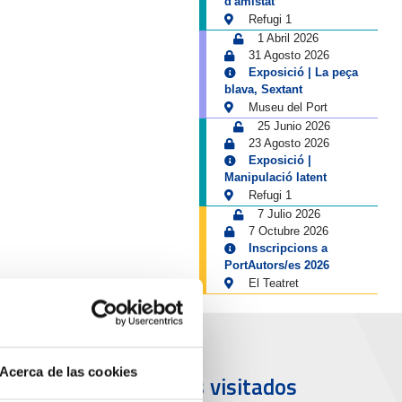
d'amistat
Refugi 1
1 Abril 2026
31 Agosto 2026
Exposició | La peça
blava, Sextant
Museu del Port
25 Junio 2026
23 Agosto 2026
Exposició |
Manipulació latent
Refugi 1
7 Julio 2026
7 Octubre 2026
Inscripcions a
PortAutors/es 2026
El Teatret
Acerca de las cookies
uerto y
Más visitados