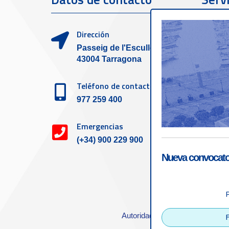
clien
Dirección
Passeig de l'Escullera s/n,
43004 Tarragona
Teléfono de contacto
977 259 400
Emergencias
(+34) 900 229 900
Nueva convocator
Accesibilid
Autoridad Portuaria de Tarrago