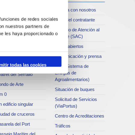
iudad
Trabaja con nosotros
oll de Costa
 funciones de redes sociales
Perfil del contratante
con nuestros partners de
chivo del Port
Servicio de Atención al
ue les haya proporcionado o
Clliente (SAC)
rvicio de
ublicaciones
Datos abiertos
rc del Port
Comunicación y prensa
useo del Port
mitir todas las cookies
SEA (Sistema de
Entrgas de
atret del Serrallo
Agroalimentarios)
ondo de Arte
Situación de buques
m 0
Solicitud de Servicios
 edificio singular
(ViaPortus)
iudad de cruceros
Centro de Acreditaciones
sarela del Port
Tráficos
asseig Marítim del