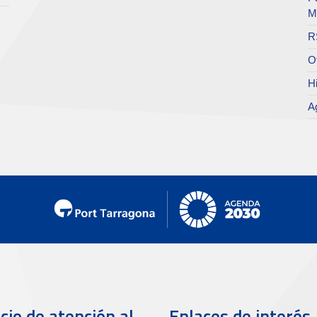
M
R
O
Hi
A
cio de atención al
Enlaces de interés