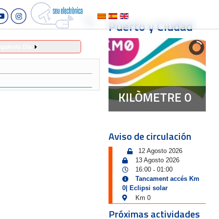
Puerto y Ciudad
iguiente Día
KILÒMETRE 0
Aviso de circulación
12 Agosto 2026
13 Agosto 2026
16:00
01:00
-
Tancament accés Km
0| Eclipsi solar
Km 0
Próximas actividades