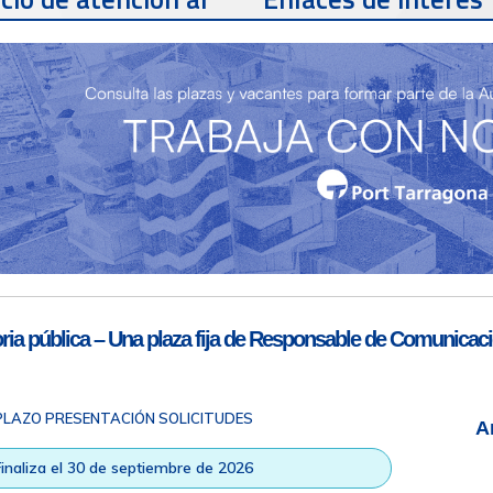
te
Teléfono de contacto
977 259 462
Email de contacto
Partners
sac@porttarragona.cat
Información SAC
Acceso a SAC
ia pública – Una plaza fija de Responsable de Comunicaci
PLAZO PRESENTACIÓN SOLICITUDES
A
ad
|
Nota legal
|
Info RGPD
|
Información de grabación telefónica
|
na © Todos los derechos reservados |
Diseño Web Responsive
| HTM
Finaliza el 30 de septiembre de 2026