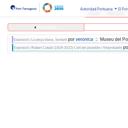
Autoridad Portuaria
El Por
Anual
Mensual
Día Anterior
por
veronica
:: Museu del Po
Exposició | La peça blava, Sextant
po
Exposició | Rafael Català (1929-2022) L'art del possible i l'improbable