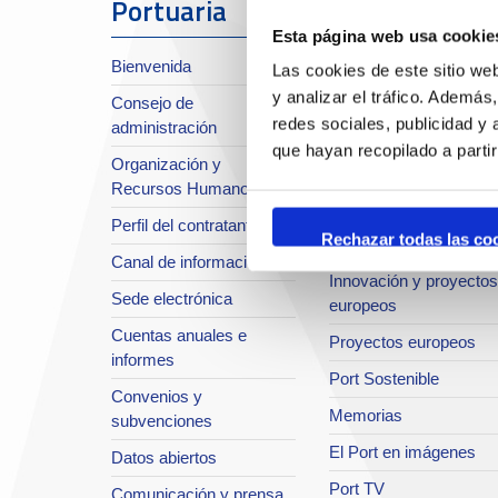
Portuaria
Esta página web usa cookie
Sobre el Port
Bienvenida
Las cookies de este sitio we
Situación y accesos
y analizar el tráfico. Ademá
Consejo de
Planificación estratégic
redes sociales, publicidad y
administración
Infraestructuras en
que hayan recopilado a parti
Organización y
desarrollo
Recursos Humanos
Seguridad Integral
Perfil del contratante
Rechazar todas las co
Sistema de Calidad
Canal de información
Innovación y proyectos
Sede electrónica
europeos
Cuentas anuales e
Proyectos europeos
informes
Port Sostenible
Convenios y
Memorias
subvenciones
El Port en imágenes
Datos abiertos
Port TV
Comunicación y prensa