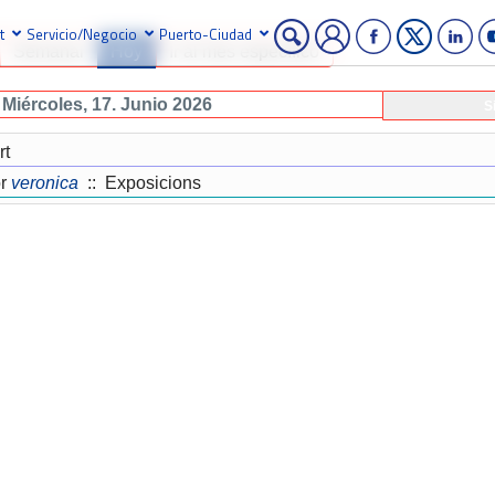
t
Servicio/Negocio
Puerto-Ciudad
Semanal
Hoy
Ir al mes específico
Miércoles, 17. Junio 2026
S
rt
r
veronica
:: Exposicions