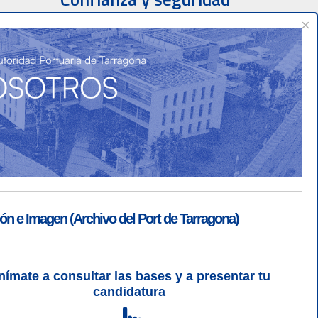
×
ón e Imagen (Archivo del Port de Tarragona)
nímate a consultar las bases y a presentar tu
SGSI
|
Login
candidatura
L 5 | CSS 3 | WCAG 2 y WW3C