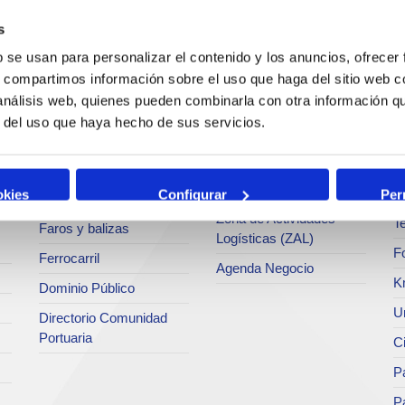
c
s
Operaciones y servicios
Tráficos
portuarios
M
b se usan para personalizar el contenido y los anuncios, ofrecer
Estadísticas
s, compartimos información sobre el uso que haga del sitio web 
Bunkering
Ar
a
SEA - (Sistema de
 análisis web, quienes pueden combinarla con otra información q
Servicios comerciales
entregas de
Se
r del uso que haya hecho de sus servicios.
agroalimentarios)
p
Solicitud de Servicios
Terminales
Pa
Tarifas y tasas
Intermodalidad
M
okies
Configurar
Per
Centro de Acreditaciones
Zona de Actividades
Te
Faros y balizas
Logísticas (ZAL)
F
Ferrocarril
Agenda Negocio
K
Dominio Público
Un
Directorio Comunidad
Portuaria
C
Pa
P