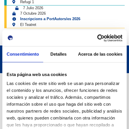
Refugi 1
7 Julio 2026
7 Octubre 2026
Inscripcions a PortAutors/es 2026
El Teatret
Consentimiento
Detalles
Acerca de las cookies
Esta página web usa cookies
Datos de contacto
Las cookies de este sitio web se usan para personalizar
el contenido y los anuncios, ofrecer funciones de redes
sociales y analizar el tráfico. Además, compartimos
Dirección
información sobre el uso que haga del sitio web con
Passeig de l'Escullera s/n, 43004 Tarragona
nuestros partners de redes sociales, publicidad y análisis
web, quienes pueden combinarla con otra información
Teléfono de contacto
que les haya proporcionado o que hayan recopilado a