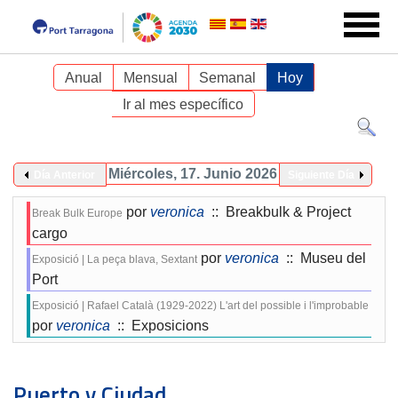
Anual
Mensual
Semanal
Hoy
Ir al mes específico
Miércoles, 17. Junio 2026
Día Anterior
Siguiente Día
por
veronica
:: Breakbulk & Project
Break Bulk Europe
cargo
por
veronica
:: Museu del
Exposició | La peça blava, Sextant
Port
Exposició | Rafael Català (1929-2022) L'art del possible i l'improbable
por
veronica
:: Exposicions
Puerto y Ciudad