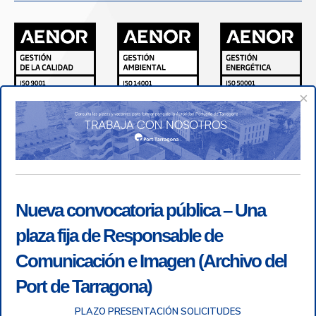
×
Nueva convocatoria pública – Una
plaza fija de Responsable de
Comunicación e Imagen (Archivo del
Port de Tarragona)
PLAZO PRESENTACIÓN SOLICITUDES