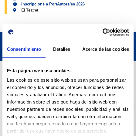
Inscripcions a PortAutors/es 2026
El Teatret
Consentimiento
Detalles
Acerca de las cookies
Datos de contacto
Esta página web usa cookies
Las cookies de este sitio web se usan para personalizar
el contenido y los anuncios, ofrecer funciones de redes
Dirección
sociales y analizar el tráfico. Además, compartimos
Passeig de l'Escullera s/n, 43004 Tarragona
información sobre el uso que haga del sitio web con
nuestros partners de redes sociales, publicidad y análisis
Teléfono de contacto
web, quienes pueden combinarla con otra información
que les haya proporcionado o que hayan recopilado a
977 259 400
partir del uso que haya hecho de sus servicios.