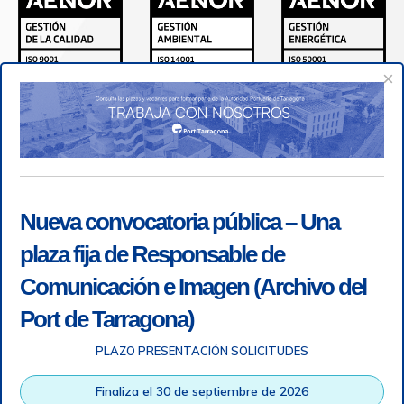
×
Nueva convocatoria pública – Una
plaza fija de Responsable de
Comunicación e Imagen (Archivo del
Port de Tarragona)
PLAZO PRESENTACIÓN SOLICITUDES
Accesibilidad
|
Nota legal
|
Info RGPD
|
Información de
grabación telefónica
|
SGSI
|
Login
Finaliza el 30 de septiembre de 2026