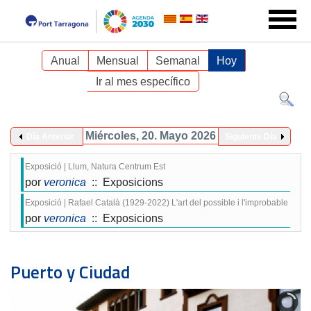
Anual
Mensual
Semanal
Hoy
Ir al mes específico
Miércoles, 20. Mayo 2026
Día Anterior
Siguiente Día
Exposició | Llum, Natura Centrum Est
por
veronica
:: Exposicions
Exposició | Rafael Català (1929-2022) L'art del possible i l'improbable
por
veronica
:: Exposicions
Puerto y Ciudad