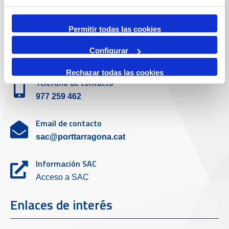
Emergencias
(+34) 900 229 900
Permitir todas las cookies
Servicio de atención al cliente
Configurar
Rechazar todas las cookies
Teléfono de contacto
977 259 462
Email de contacto
sac@porttarragona.cat
Información SAC
Acceso a SAC
Enlaces de interés