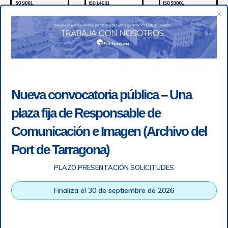
×
Nueva convocatoria pública – Una
plaza fija de Responsable de
Comunicación e Imagen (Archivo del
Port de Tarragona)
PLAZO PRESENTACIÓN SOLICITUDES
Accesibilidad
|
Nota legal
|
Info RGPD
|
Información de
grabación telefónica
|
SGSI
|
Login
Finaliza el 30 de septiembre de 2026
Autoridad Portuaria de Tarragona © Todos los derechos
reservados |
Diseño Web Responsive
| HTML 5 | CSS 3 |
WCAG 2 y WW3C