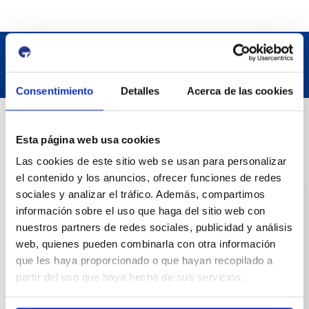
Consentimiento
Detalles
Acerca de las cookies
Datos de contacto
Esta página web usa cookies
Las cookies de este sitio web se usan para personalizar
Dirección
el contenido y los anuncios, ofrecer funciones de redes
Passeig de l'Escullera s/n, 43004 Tarragona
sociales y analizar el tráfico. Además, compartimos
información sobre el uso que haga del sitio web con
Teléfono de contacto
nuestros partners de redes sociales, publicidad y análisis
977 259 400
web, quienes pueden combinarla con otra información
que les haya proporcionado o que hayan recopilado a
Emergencias
partir del uso que haya hecho de sus servicios.
(+34) 900 229 900