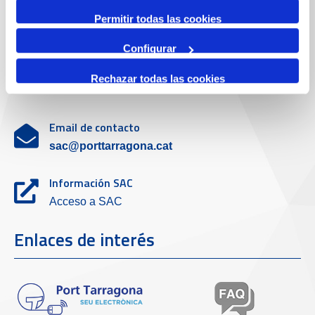
Servicio de atención al cliente
Permitir todas las cookies
Configurar
Teléfono de contacto
Rechazar todas las cookies
977 259 462
Email de contacto
sac@porttarragona.cat
Información SAC
Acceso a SAC
Enlaces de interés