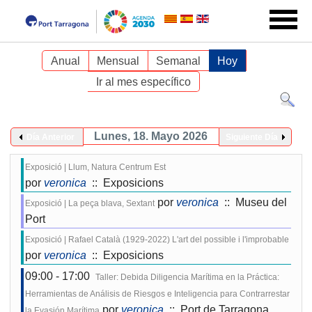
Anual
Mensual
Semanal
Hoy
Ir al mes específico
Lunes, 18. Mayo 2026
Día Anterior
Siguiente Día
Exposició | Llum, Natura Centrum Est
por
veronica
:: Exposicions
por
veronica
:: Museu del
Exposició | La peça blava, Sextant
Port
Exposició | Rafael Català (1929-2022) L'art del possible i l'improbable
por
veronica
:: Exposicions
09:00 - 17:00
Taller: Debida Diligencia Marítima en la Práctica:
Herramientas de Análisis de Riesgos e Inteligencia para Contrarrestar
por
veronica
:: Port de Tarragona
la Evasión Marítima