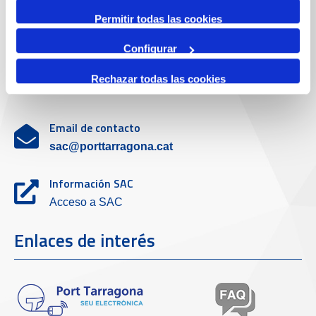
Servicio de atención al cliente
Permitir todas las cookies
Configurar
Teléfono de contacto
Rechazar todas las cookies
977 259 462
Email de contacto
sac@porttarragona.cat
Información SAC
Acceso a SAC
Enlaces de interés