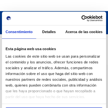
Consentimiento
Detalles
Acerca de las cookies
Datos de contacto
Esta página web usa cookies
Las cookies de este sitio web se usan para personalizar
Dirección
el contenido y los anuncios, ofrecer funciones de redes
Passeig de l'Escullera s/n, 43004 Tarragona
sociales y analizar el tráfico. Además, compartimos
información sobre el uso que haga del sitio web con
Teléfono de contacto
nuestros partners de redes sociales, publicidad y análisis
977 259 400
web, quienes pueden combinarla con otra información
que les haya proporcionado o que hayan recopilado a
Emergencias
partir del uso que haya hecho de sus servicios.
(+34) 900 229 900