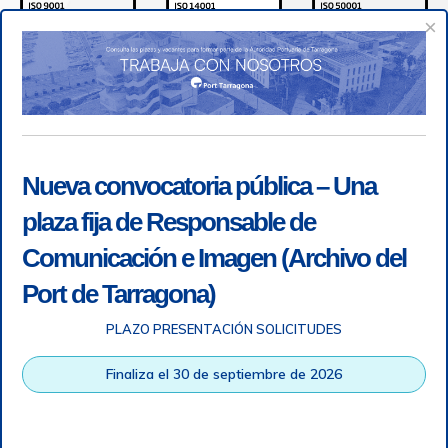
×
Nueva convocatoria pública – Una
plaza fija de Responsable de
Comunicación e Imagen (Archivo del
Port de Tarragona)
PLAZO PRESENTACIÓN SOLICITUDES
Accesibilidad
|
Nota legal
|
Info RGPD
|
Información de
grabación telefónica
|
SGSI
|
Login
Finaliza el 30 de septiembre de 2026
Autoridad Portuaria de Tarragona © Todos los derechos
reservados |
Diseño Web Responsive
| HTML 5 | CSS 3 |
WCAG 2 y WW3C