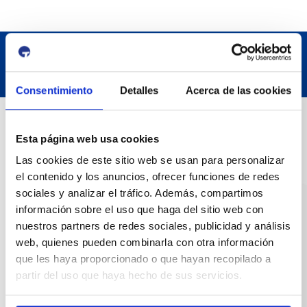
Consentimiento
Detalles
Acerca de las cookies
Datos de contacto
Esta página web usa cookies
Las cookies de este sitio web se usan para personalizar
Dirección
el contenido y los anuncios, ofrecer funciones de redes
Passeig de l'Escullera s/n, 43004 Tarragona
sociales y analizar el tráfico. Además, compartimos
información sobre el uso que haga del sitio web con
Teléfono de contacto
nuestros partners de redes sociales, publicidad y análisis
977 259 400
web, quienes pueden combinarla con otra información
que les haya proporcionado o que hayan recopilado a
Emergencias
partir del uso que haya hecho de sus servicios.
(+34) 900 229 900