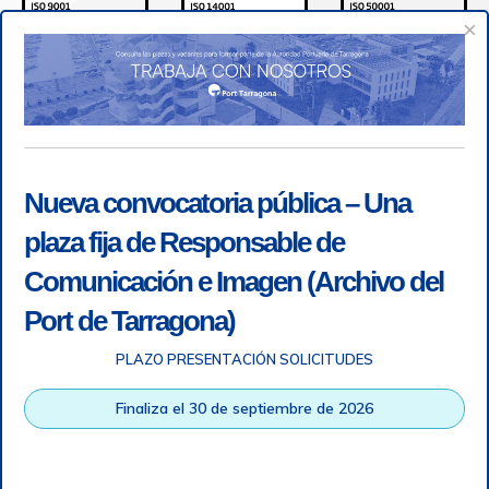
×
Nueva convocatoria pública – Una
plaza fija de Responsable de
Comunicación e Imagen (Archivo del
Port de Tarragona)
PLAZO PRESENTACIÓN SOLICITUDES
Accesibilidad
|
Nota legal
|
Info RGPD
|
Información de
grabación telefónica
|
SGSI
|
Login
Finaliza el 30 de septiembre de 2026
Autoridad Portuaria de Tarragona © Todos los derechos
reservados |
Diseño Web Responsive
| HTML 5 | CSS 3 |
WCAG 2 y WW3C