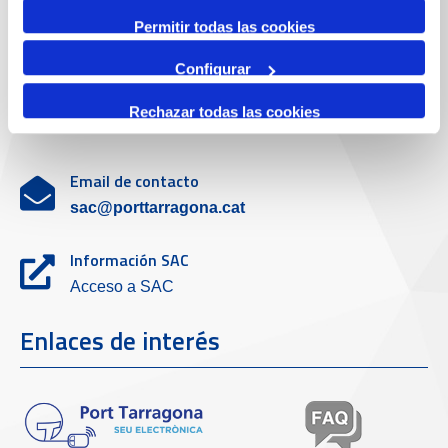
Servicio de atención al cliente
Permitir todas las cookies
Configurar
Teléfono de contacto
Rechazar todas las cookies
977 259 462
Email de contacto
sac@porttarragona.cat
Información SAC
Acceso a SAC
Enlaces de interés