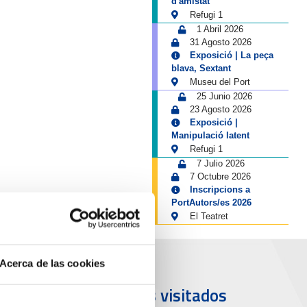
d'amistat
Refugi 1
1 Abril 2026
31 Agosto 2026
Exposició | La peça
blava, Sextant
Museu del Port
25 Junio 2026
23 Agosto 2026
Exposició |
Manipulació latent
Refugi 1
7 Julio 2026
7 Octubre 2026
Inscripcions a
PortAutors/es 2026
El Teatret
Acerca de las cookies
uerto y
Más visitados