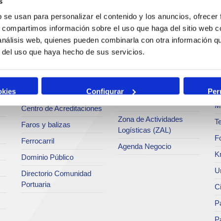
c
s
Operaciones y servicios
Tráficos
b se usan para personalizar el contenido y los anuncios, ofrecer
portuarios
s, compartimos información sobre el uso que haga del sitio web 
M
Estadísticas
 análisis web, quienes pueden combinarla con otra información q
Bunkering
Ar
a
SEA - (Sistema de
r del uso que haya hecho de sus servicios.
Servicios comerciales
entregas de
Se
agroalimentarios)
p
Solicitud de Servicios
Terminales
Pa
okies
Configurar
Per
Tarifas y tasas
Intermodalidad
M
Centro de Acreditaciones
Zona de Actividades
Te
Faros y balizas
Logísticas (ZAL)
F
Ferrocarril
Agenda Negocio
K
Dominio Público
Un
Directorio Comunidad
Portuaria
C
Pa
P