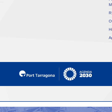
M
R
O
Hi
A
cio de atención al
Enlaces de interés