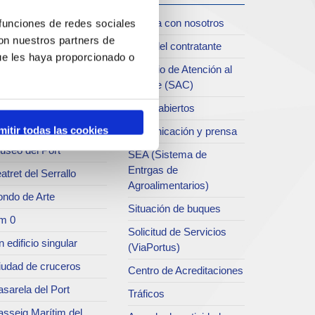
iudad
Trabaja con nosotros
 funciones de redes sociales
con nuestros partners de
oll de Costa
Perfil del contratante
ue les haya proporcionado o
chivo del Port
Servicio de Atención al
Clliente (SAC)
rvicio de
ublicaciones
Datos abiertos
rc del Port
mitir todas las cookies
Comunicación y prensa
useo del Port
SEA (Sistema de
Entrgas de
atret del Serrallo
Agroalimentarios)
ondo de Arte
Situación de buques
m 0
Solicitud de Servicios
 edificio singular
(ViaPortus)
iudad de cruceros
Centro de Acreditaciones
sarela del Port
Tráficos
asseig Marítim del