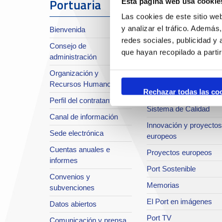
Portuaria
Esta página web usa cookie
Sobre el Port
Las cookies de este sitio we
y analizar el tráfico. Ademá
Bienvenida
Situación y accesos
redes sociales, publicidad y
Consejo de
Planificación estratégic
que hayan recopilado a parti
administración
Infraestructuras en
Organización y
desarrollo
Recursos Humanos
Rechazar todas las co
Seguridad Integral
Perfil del contratante
Sistema de Calidad
Canal de información
Innovación y proyectos
Sede electrónica
europeos
Cuentas anuales e
Proyectos europeos
informes
Port Sostenible
Convenios y
Memorias
subvenciones
El Port en imágenes
Datos abiertos
Port TV
Comunicación y prensa