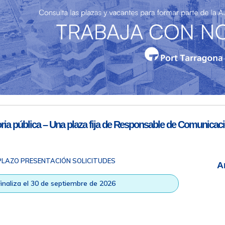
te
Teléfono de contacto
977 259 462
Email de contacto
Partners
sac@porttarragona.cat
ia pública – Una plaza fija de Responsable de Comunicaci
Información SAC
Acceso a SAC
PLAZO PRESENTACIÓN SOLICITUDES
A
Finaliza el 30 de septiembre de 2026
ad
|
Nota legal
|
Info RGPD
|
Información de grabación telefónica
|
na © Todos los derechos reservados |
Diseño Web Responsive
| HTM