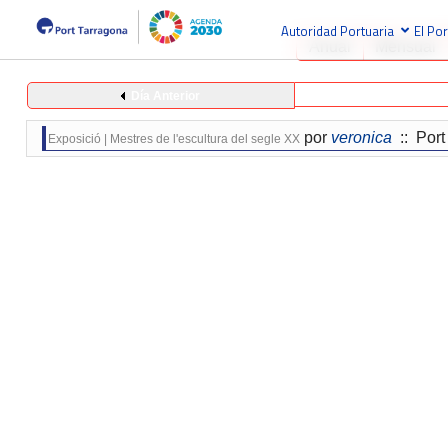
Autoridad Portuaria
El Por
Anual
Mensual
Día Anterior
por
veronica
:: Port 
Exposició | Mestres de l'escultura del segle XX