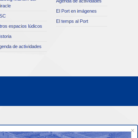
Agenda de actividades
iracle
El Port en imágenes
SC
El temps al Port
tros espacios lúdicos
storia
genda de actividades
×
Confianza y seguridad