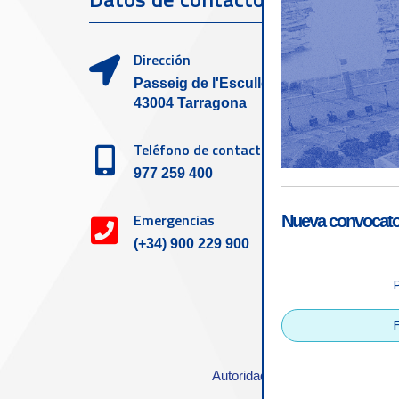
clien
Dirección
Passeig de l'Escullera s/n,
43004 Tarragona
Teléfono de contacto
977 259 400
Emergencias
Nueva convocator
(+34) 900 229 900
Accesibilid
Autoridad Portuaria de Tarrago