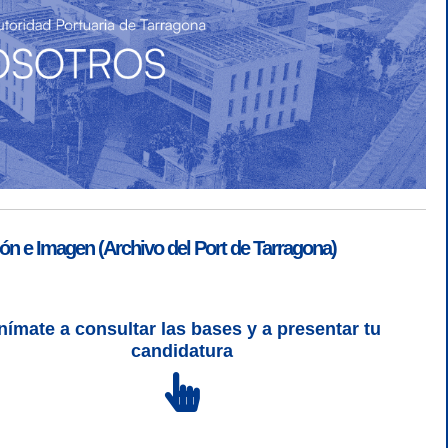
ón e Imagen (Archivo del Port de Tarragona)
nímate a consultar las bases y a presentar tu
candidatura
SGSI
|
Login
L 5 | CSS 3 | WCAG 2 y WW3C