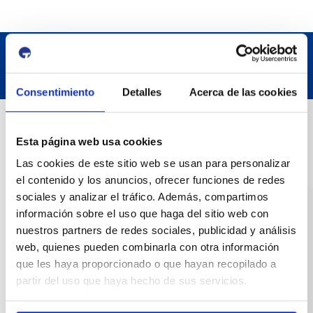
Consentimiento
Detalles
Acerca de las cookies
Datos de contacto
Esta página web usa cookies
Las cookies de este sitio web se usan para personalizar
Dirección
el contenido y los anuncios, ofrecer funciones de redes
Passeig de l'Escullera s/n, 43004 Tarragona
sociales y analizar el tráfico. Además, compartimos
información sobre el uso que haga del sitio web con
Teléfono de contacto
nuestros partners de redes sociales, publicidad y análisis
977 259 400
web, quienes pueden combinarla con otra información
que les haya proporcionado o que hayan recopilado a
Emergencias
partir del uso que haya hecho de sus servicios.
(+34) 900 229 900