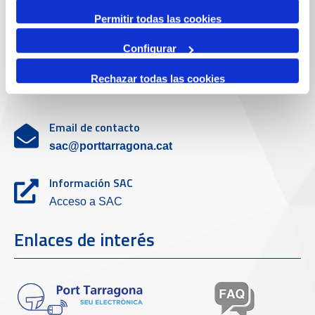
Servicio de atención al cliente
Permitir todas las cookies
Configurar
Teléfono de contacto
Rechazar todas las cookies
977 259 462
Email de contacto
sac@porttarragona.cat
Información SAC
Acceso a SAC
Enlaces de interés