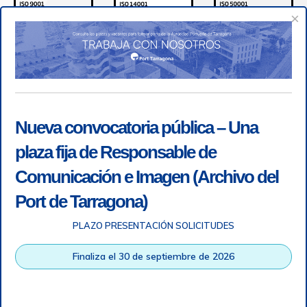
×
Nueva convocatoria pública – Una
plaza fija de Responsable de
Comunicación e Imagen (Archivo del
Port de Tarragona)
PLAZO PRESENTACIÓN SOLICITUDES
Accesibilidad
|
Nota legal
|
Info RGPD
|
Información de
grabación telefónica
|
SGSI
|
Login
Finaliza el 30 de septiembre de 2026
Autoridad Portuaria de Tarragona © Todos los derechos
reservados |
Diseño Web Responsive
| HTML 5 | CSS 3 |
WCAG 2 y WW3C