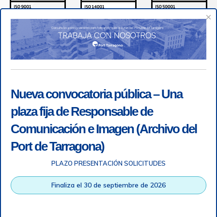
×
Nueva convocatoria pública – Una
plaza fija de Responsable de
Comunicación e Imagen (Archivo del
Port de Tarragona)
PLAZO PRESENTACIÓN SOLICITUDES
Accesibilidad
|
Nota legal
|
Info RGPD
|
Información de
grabación telefónica
|
SGSI
|
Login
Finaliza el 30 de septiembre de 2026
Autoridad Portuaria de Tarragona © Todos los derechos
reservados |
Diseño Web Responsive
| HTML 5 | CSS 3 |
WCAG 2 y WW3C