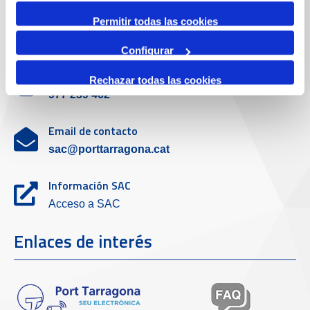
Permitir todas las cookies
Servicio de atención al cliente
Configurar
Teléfono de contacto
Rechazar todas las cookies
977 259 462
Email de contacto
sac@porttarragona.cat
Información SAC
Acceso a SAC
Enlaces de interés