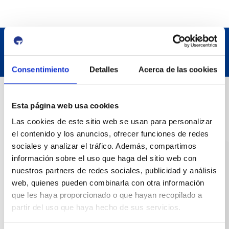
Consentimiento
Detalles
Acerca de las cookies
Datos de contacto
Esta página web usa cookies
Las cookies de este sitio web se usan para personalizar
Dirección
el contenido y los anuncios, ofrecer funciones de redes
Passeig de l'Escullera s/n, 43004 Tarragona
sociales y analizar el tráfico. Además, compartimos
información sobre el uso que haga del sitio web con
Teléfono de contacto
nuestros partners de redes sociales, publicidad y análisis
977 259 400
web, quienes pueden combinarla con otra información
que les haya proporcionado o que hayan recopilado a
partir del uso que haya hecho de sus servicios.
Emergencias
(+34) 900 229 900