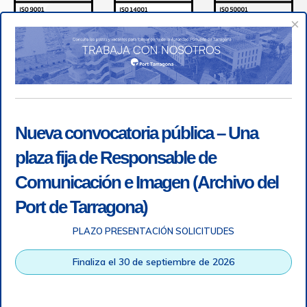
×
Nueva convocatoria pública – Una
plaza fija de Responsable de
Comunicación e Imagen (Archivo del
Port de Tarragona)
PLAZO PRESENTACIÓN SOLICITUDES
Accesibilidad
|
Nota legal
|
Info RGPD
|
Información de
grabación telefónica
|
SGSI
|
Login
Finaliza el 30 de septiembre de 2026
Autoridad Portuaria de Tarragona © Todos los derechos
reservados |
Diseño Web Responsive
| HTML 5 | CSS 3 |
WCAG 2 y WW3C