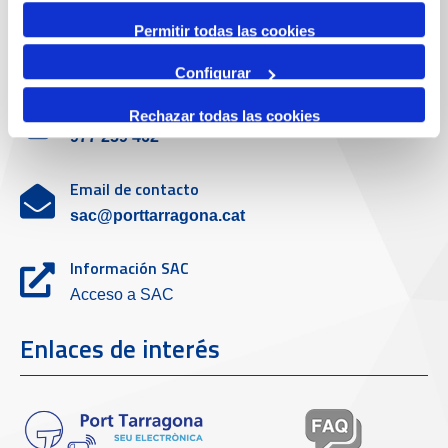
Permitir todas las cookies
Servicio de atención al cliente
Configurar
Teléfono de contacto
Rechazar todas las cookies
977 259 462
Email de contacto
sac@porttarragona.cat
Información SAC
Acceso a SAC
Enlaces de interés