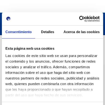
Consentimiento
Detalles
Acerca de las cookies
Datos de contacto
Esta página web usa cookies
Las cookies de este sitio web se usan para personalizar
Dirección
el contenido y los anuncios, ofrecer funciones de redes
Passeig de l'Escullera s/n, 43004 Tarragona
sociales y analizar el tráfico. Además, compartimos
información sobre el uso que haga del sitio web con
Teléfono de contacto
nuestros partners de redes sociales, publicidad y análisis
977 259 400
web, quienes pueden combinarla con otra información
que les haya proporcionado o que hayan recopilado a
partir del uso que haya hecho de sus servicios.
Emergencias
(+34) 900 229 900