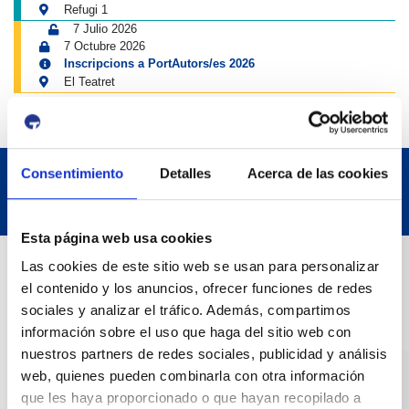
Refugi 1
7 Julio 2026
7 Octubre 2026
Inscripcions a PortAutors/es 2026
El Teatret
Consentimiento
Detalles
Acerca de las cookies
Esta página web usa cookies
Datos de contacto
Las cookies de este sitio web se usan para personalizar
el contenido y los anuncios, ofrecer funciones de redes
sociales y analizar el tráfico. Además, compartimos
Dirección
información sobre el uso que haga del sitio web con
Passeig de l'Escullera s/n, 43004 Tarragona
nuestros partners de redes sociales, publicidad y análisis
web, quienes pueden combinarla con otra información
Teléfono de contacto
que les haya proporcionado o que hayan recopilado a