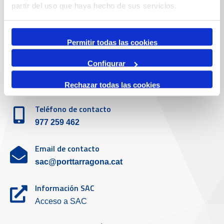
partir del uso que haya hecho de sus servicios.
977 259 400
Emergencias
Permitir todas las cookies
(+34) 900 229 900
Configurar
Servicio de atención al cliente
Rechazar todas las cookies
Teléfono de contacto
977 259 462
Email de contacto
sac@porttarragona.cat
Información SAC
Acceso a SAC