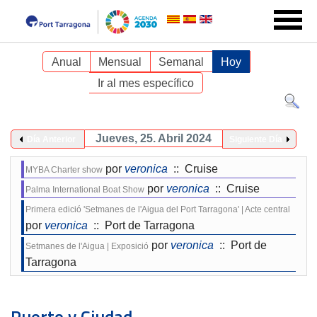
Anual
Mensual
Semanal
Hoy
Ir al mes específico
Jueves, 25. Abril 2024
Día Anterior
Siguiente Día
por
veronica
:: Cruise
MYBA Charter show
por
veronica
:: Cruise
Palma International Boat Show
Primera edició 'Setmanes de l'Aigua del Port Tarragona' | Acte central
por
veronica
:: Port de Tarragona
por
veronica
:: Port de
Setmanes de l'Aigua | Exposició
Tarragona