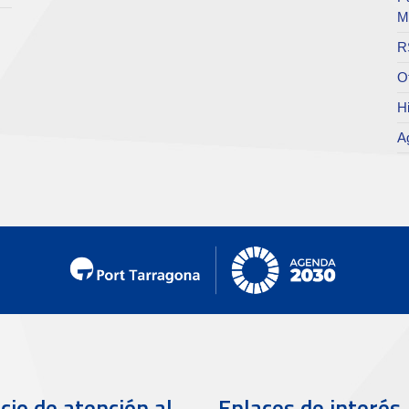
M
R
O
Hi
A
cio de atención al
Enlaces de interés