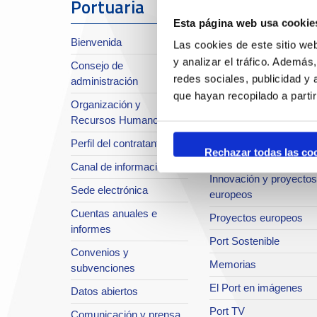
Portuaria
Esta página web usa cookie
Sobre el Port
Bienvenida
Las cookies de este sitio we
Situación y accesos
y analizar el tráfico. Ademá
Consejo de
Planificación estratégic
redes sociales, publicidad y
administración
Infraestructuras en
que hayan recopilado a parti
Organización y
desarrollo
Recursos Humanos
Seguridad Integral
Perfil del contratante
Rechazar todas las co
Sistema de Calidad
Canal de información
Innovación y proyectos
Sede electrónica
europeos
Cuentas anuales e
Proyectos europeos
informes
Port Sostenible
Convenios y
Memorias
subvenciones
El Port en imágenes
Datos abiertos
Port TV
Comunicación y prensa