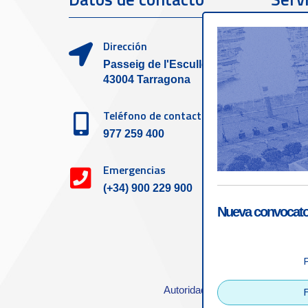
clien
Dirección
Passeig de l'Escullera s/n,
43004 Tarragona
Teléfono de contacto
977 259 400
Emergencias
(+34) 900 229 900
Nueva convocator
Accesibilid
Autoridad Portuaria de Tarrago