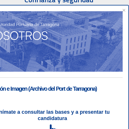
×
ón e Imagen (Archivo del Port de Tarragona)
nímate a consultar las bases y a presentar tu
SGSI
|
Login
candidatura
L 5 | CSS 3 | WCAG 2 y WW3C