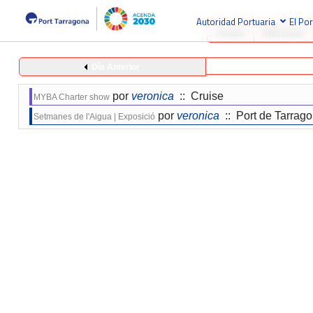
Autoridad Portuaria
El Por
Anual
Mensual
Día Anterior
por
veronica
:: Cruise
MYBA Charter show
por
veronica
:: Port de Tarrag
Setmanes de l'Aigua | Exposició