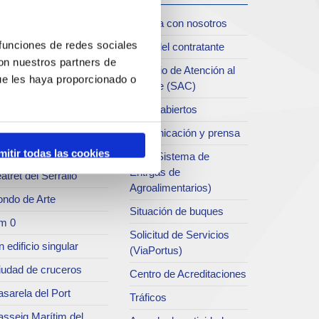
iudad
Trabaja con nosotros
oll de Costa
 funciones de redes sociales
Perfil del contratante
con nuestros partners de
chivo del Port
Servicio de Atención al
ue les haya proporcionado o
Clliente (SAC)
rvicio de
ublicaciones
Datos abiertos
rc del Port
Comunicación y prensa
useo del Port
mitir todas las cookies
SEA (Sistema de
Entrgas de
atret del Serrallo
Agroalimentarios)
ondo de Arte
Situación de buques
m 0
Solicitud de Servicios
 edificio singular
(ViaPortus)
iudad de cruceros
Centro de Acreditaciones
sarela del Port
Tráficos
asseig Marítim del