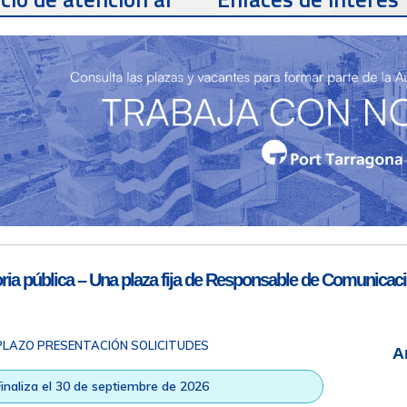
te
Teléfono de contacto
977 259 462
Email de contacto
Partners
sac@porttarragona.cat
Información SAC
Acceso a SAC
ia pública – Una plaza fija de Responsable de Comunicaci
PLAZO PRESENTACIÓN SOLICITUDES
A
ad
|
Nota legal
|
Info RGPD
|
Información de grabación telefónica
|
na © Todos los derechos reservados |
Diseño Web Responsive
| HTM
Finaliza el 30 de septiembre de 2026