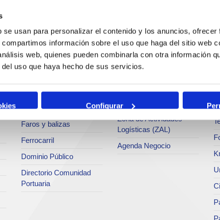
c
s
Operaciones y servicios
Tráficos
portuarios
M
b se usan para personalizar el contenido y los anuncios, ofrecer
Estadísticas
s, compartimos información sobre el uso que haga del sitio web 
Bunkering
Ar
a
SEA - (Sistema de
 análisis web, quienes pueden combinarla con otra información q
Servicios comerciales
entregas de
Se
r del uso que haya hecho de sus servicios.
agroalimentarios)
p
Solicitud de Servicios
Terminales
Pa
Tarifas y tasas
Intermodalidad
M
okies
Configurar
Per
Centro de Acreditaciones
Zona de Actividades
Te
Faros y balizas
Logísticas (ZAL)
F
Ferrocarril
Agenda Negocio
K
Dominio Público
Un
Directorio Comunidad
Portuaria
C
Pa
P