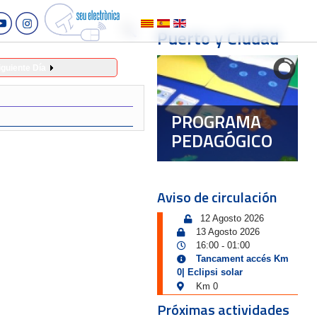
Puerto y Ciudad
iguiente Día
PROGRAMA
PEDAGÓGICO
Aviso de circulación
12 Agosto 2026
13 Agosto 2026
16:00
01:00
-
Tancament accés Km
0| Eclipsi solar
Km 0
Próximas actividades