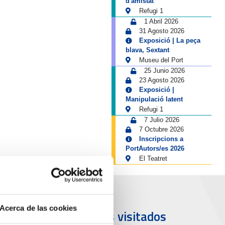
d'amistat
Refugi 1
1 Abril 2026
31 Agosto 2026
Exposició | La peça
blava, Sextant
Museu del Port
25 Junio 2026
23 Agosto 2026
Exposició |
Manipulació latent
Refugi 1
7 Julio 2026
7 Octubre 2026
Inscripcions a
PortAutors/es 2026
El Teatret
Acerca de las cookies
uerto y
Más visitados