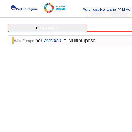
Autoridad Portuaria
El Por
Anual
Mensual
Día Anterior
por
veronica
:: Multipurpose
WindEurope