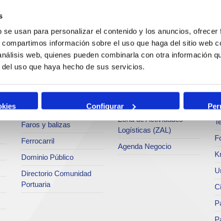
c
s
Operaciones y servicios
Tráficos
portuarios
M
b se usan para personalizar el contenido y los anuncios, ofrecer
Estadísticas
s, compartimos información sobre el uso que haga del sitio web 
Bunkering
Ar
a
SEA - (Sistema de
 análisis web, quienes pueden combinarla con otra información q
Servicios comerciales
entregas de
Se
r del uso que haya hecho de sus servicios.
agroalimentarios)
p
Solicitud de Servicios
Terminales
Pa
Tarifas y tasas
Intermodalidad
M
okies
Configurar
Per
Centro de Acreditaciones
Zona de Actividades
Te
Faros y balizas
Logísticas (ZAL)
F
Ferrocarril
Agenda Negocio
K
Dominio Público
Un
Directorio Comunidad
Portuaria
C
Pa
P