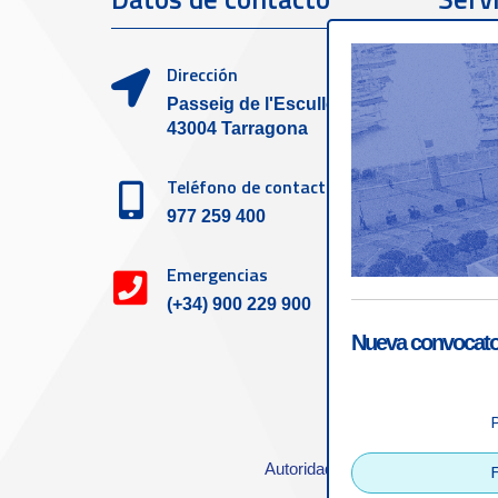
clien
Dirección
Passeig de l'Escullera s/n,
43004 Tarragona
Teléfono de contacto
977 259 400
Emergencias
(+34) 900 229 900
Nueva convocator
Accesibilid
Autoridad Portuaria de Tarrago