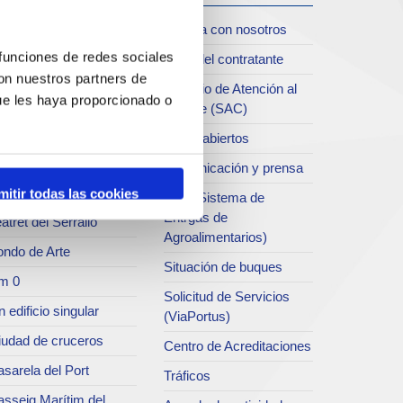
iudad
Trabaja con nosotros
oll de Costa
 funciones de redes sociales
Perfil del contratante
con nuestros partners de
chivo del Port
Servicio de Atención al
ue les haya proporcionado o
Clliente (SAC)
rvicio de
ublicaciones
Datos abiertos
rc del Port
Comunicación y prensa
useo del Port
mitir todas las cookies
SEA (Sistema de
Entrgas de
atret del Serrallo
Agroalimentarios)
ondo de Arte
Situación de buques
m 0
Solicitud de Servicios
 edificio singular
(ViaPortus)
iudad de cruceros
Centro de Acreditaciones
sarela del Port
Tráficos
asseig Marítim del