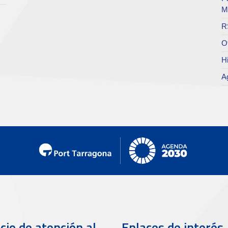
M
R
O
Hi
A
cio de atención al
Enlaces de interés