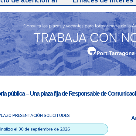
te
Teléfono de contacto
977 259 462
Email de contacto
Partners
sac@porttarragona.cat
Información SAC
Acceso a SAC
ia pública – Una plaza fija de Responsable de Comunicaci
PLAZO PRESENTACIÓN SOLICITUDES
A
ad
|
Nota legal
|
Info RGPD
|
Información de grabación telefónica
|
na © Todos los derechos reservados |
Diseño Web Responsive
| HTM
Finaliza el 30 de septiembre de 2026