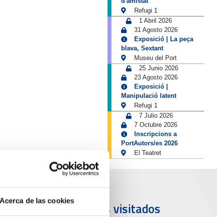
d'amistat
Refugi 1
1 Abril 2026
31 Agosto 2026
Exposició | La peça
blava, Sextant
Museu del Port
25 Junio 2026
23 Agosto 2026
Exposició |
Manipulació latent
Refugi 1
7 Julio 2026
7 Octubre 2026
Inscripcions a
PortAutors/es 2026
El Teatret
Acerca de las cookies
uerto y
Más visitados