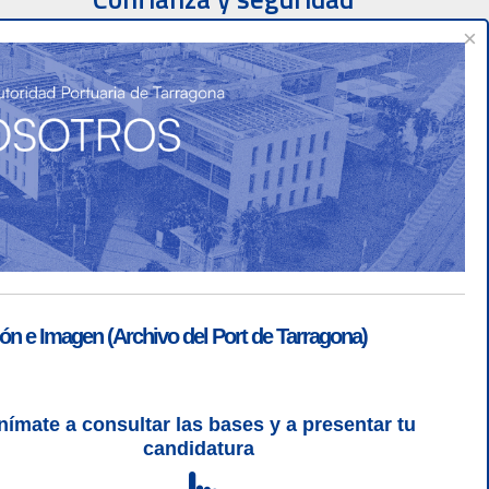
×
ón e Imagen (Archivo del Port de Tarragona)
nímate a consultar las bases y a presentar tu
SGSI
|
Login
candidatura
L 5 | CSS 3 | WCAG 2 y WW3C