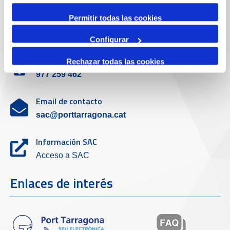
Permitir todas las cookies
Servicio de atención al cliente
Configurar
Teléfono de contacto
Rechazar todas las cookies
977 259 462
Email de contacto
sac@porttarragona.cat
Información SAC
Acceso a SAC
Enlaces de interés