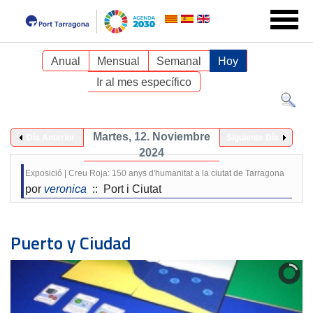
Anual
Mensual
Semanal
Hoy
Ir al mes específico
Martes, 12. Noviembre
Día Anterior
Siguiente Día
2024
Exposició | Creu Roja: 150 anys d'humanitat a la ciutat de Tarragona
por
veronica
:: Port i Ciutat
Puerto y Ciudad