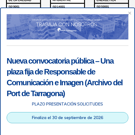
×
Nueva convocatoria pública – Una
plaza fija de Responsable de
Comunicación e Imagen (Archivo del
Port de Tarragona)
PLAZO PRESENTACIÓN SOLICITUDES
Accesibilidad
|
Nota legal
|
Info RGPD
|
Información de
grabación telefónica
|
SGSI
|
Login
Finaliza el 30 de septiembre de 2026
Autoridad Portuaria de Tarragona © Todos los derechos
reservados |
Diseño Web Responsive
| HTML 5 | CSS 3 |