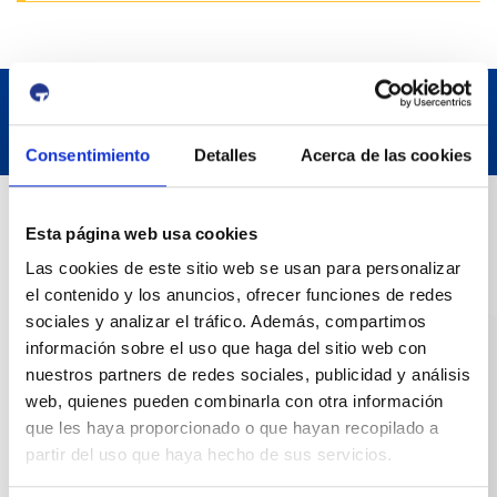
Consentimiento
Detalles
Acerca de las cookies
Datos de contacto
Esta página web usa cookies
Las cookies de este sitio web se usan para personalizar
Dirección
el contenido y los anuncios, ofrecer funciones de redes
Passeig de l'Escullera s/n, 43004 Tarragona
sociales y analizar el tráfico. Además, compartimos
información sobre el uso que haga del sitio web con
Teléfono de contacto
nuestros partners de redes sociales, publicidad y análisis
web, quienes pueden combinarla con otra información
977 259 400
que les haya proporcionado o que hayan recopilado a
partir del uso que haya hecho de sus servicios.
Emergencias
(+34) 900 229 900