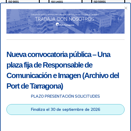
×
Nueva convocatoria pública – Una
plaza fija de Responsable de
Comunicación e Imagen (Archivo del
Port de Tarragona)
PLAZO PRESENTACIÓN SOLICITUDES
Accesibilidad
|
Nota legal
|
Info RGPD
|
Información de
grabación telefónica
|
SGSI
|
Login
Finaliza el 30 de septiembre de 2026
Autoridad Portuaria de Tarragona © Todos los derechos
reservados |
Diseño Web Responsive
| HTML 5 | CSS 3 |
WCAG 2 y WW3C