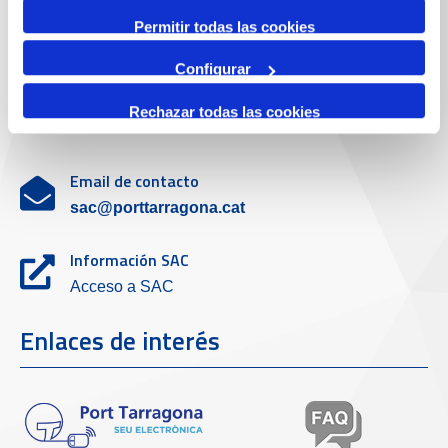
Servicio de atención al cliente
Permitir todas las cookies
Configurar
Teléfono de contacto
Rechazar todas las cookies
977 259 462
Email de contacto
sac@porttarragona.cat
Información SAC
Acceso a SAC
Enlaces de interés