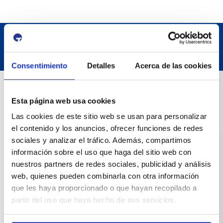
Consentimiento
Detalles
Acerca de las cookies
Datos de contacto
Esta página web usa cookies
Las cookies de este sitio web se usan para personalizar
Dirección
el contenido y los anuncios, ofrecer funciones de redes
Passeig de l'Escullera s/n, 43004 Tarragona
sociales y analizar el tráfico. Además, compartimos
información sobre el uso que haga del sitio web con
Teléfono de contacto
nuestros partners de redes sociales, publicidad y análisis
977 259 400
web, quienes pueden combinarla con otra información
que les haya proporcionado o que hayan recopilado a
Emergencias
partir del uso que haya hecho de sus servicios.
(+34) 900 229 900