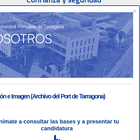
×
ón e Imagen (Archivo del Port de Tarragona)
nímate a consultar las bases y a presentar tu
SGSI
|
Login
candidatura
L 5 | CSS 3 | WCAG 2 y WW3C