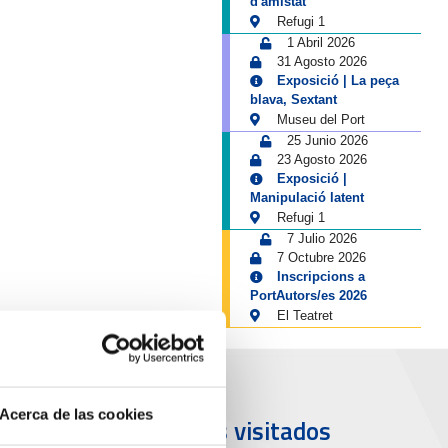
d'amistat
Refugi 1
1 Abril 2026
31 Agosto 2026
Exposició | La peça
blava, Sextant
Museu del Port
25 Junio 2026
23 Agosto 2026
Exposició |
Manipulació latent
Refugi 1
7 Julio 2026
7 Octubre 2026
Inscripcions a
PortAutors/es 2026
El Teatret
Acerca de las cookies
uerto y
Más visitados