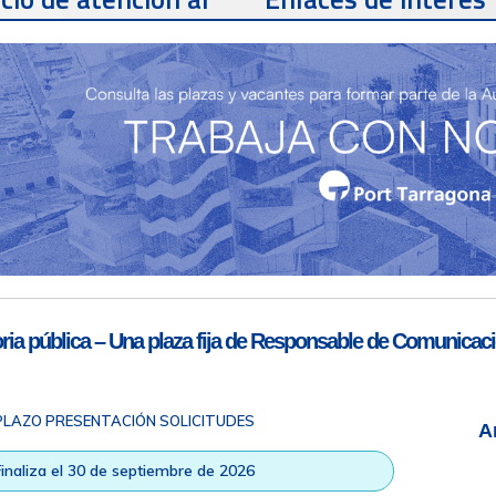
te
Teléfono de contacto
977 259 462
Email de contacto
Partners
sac@porttarragona.cat
Información SAC
Acceso a SAC
ia pública – Una plaza fija de Responsable de Comunicaci
PLAZO PRESENTACIÓN SOLICITUDES
A
ad
|
Nota legal
|
Info RGPD
|
Información de grabación telefónica
|
na © Todos los derechos reservados |
Diseño Web Responsive
| HTM
Finaliza el 30 de septiembre de 2026