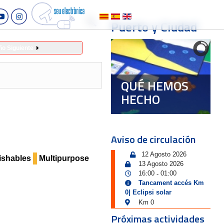
Puerto y Ciudad
ño Siguiente
QUÉ HEMOS
HECHO
Aviso de circulación
12 Agosto 2026
rishables
Multipurpose
13 Agosto 2026
16:00
01:00
-
Tancament accés Km
0| Eclipsi solar
Km 0
Próximas actividades