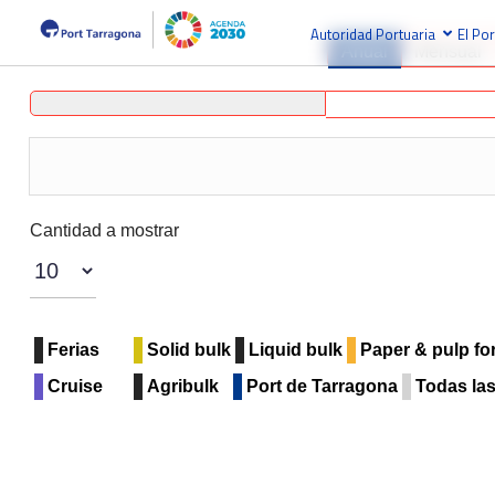
Autoridad Portuaria
El Por
Anual
Mensual
Lista de límites de paginación
Cantidad a mostrar
Ferias
Solid bulk
Liquid bulk
Paper & pulp fo
Cruise
Agribulk
Port de Tarragona
Todas las