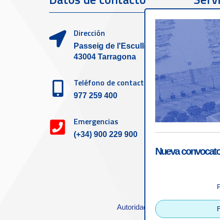
clien
Dirección
Passeig de l'Escullera s/n,
43004 Tarragona
Teléfono de contacto
977 259 400
Emergencias
(+34) 900 229 900
Nueva convocator
Accesibilid
Autoridad Portuaria de Tarrago