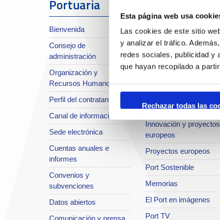
Portuaria
Esta página web usa cookie
Sobre el Port
Bienvenida
Las cookies de este sitio we
Situación y accesos
y analizar el tráfico. Ademá
Consejo de
Planificación estratégic
redes sociales, publicidad y
administración
Infraestructuras en
que hayan recopilado a parti
Organización y
desarrollo
Recursos Humanos
Seguridad Integral
Perfil del contratante
Rechazar todas las co
Sistema de Calidad
Canal de información
Innovación y proyectos
Sede electrónica
europeos
Cuentas anuales e
Proyectos europeos
informes
Port Sostenible
Convenios y
Memorias
subvenciones
El Port en imágenes
Datos abiertos
Port TV
Comunicación y prensa