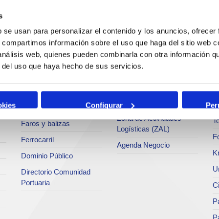
c
s
Operaciones y servicios
Tráficos
portuarios
M
b se usan para personalizar el contenido y los anuncios, ofrecer
Estadísticas
s, compartimos información sobre el uso que haga del sitio web 
Bunkering
Ar
a
SEA - (Sistema de
 análisis web, quienes pueden combinarla con otra información q
Servicios comerciales
entregas de
Se
r del uso que haya hecho de sus servicios.
agroalimentarios)
p
Solicitud de Servicios
Terminales
Pa
Tarifas y tasas
Intermodalidad
M
okies
Configurar
Per
Centro de Acreditaciones
Zona de Actividades
Te
Faros y balizas
Logísticas (ZAL)
F
Ferrocarril
Agenda Negocio
K
Dominio Público
Un
Directorio Comunidad
Portuaria
C
Pa
P