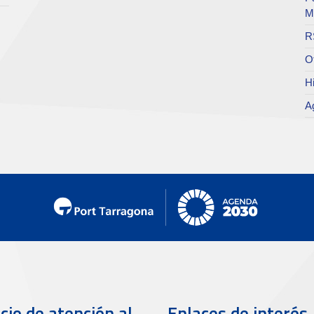
M
R
O
Hi
A
cio de atención al
Enlaces de interés