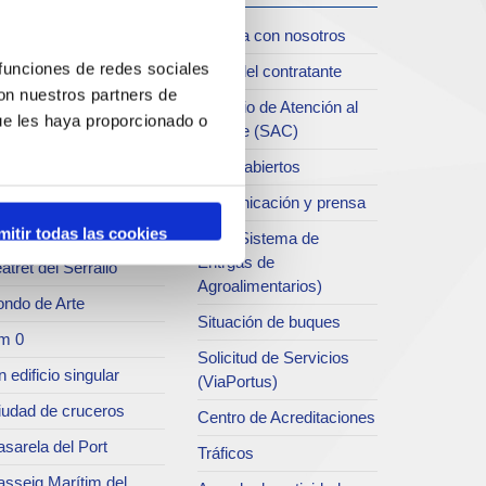
iudad
Trabaja con nosotros
oll de Costa
 funciones de redes sociales
Perfil del contratante
con nuestros partners de
chivo del Port
Servicio de Atención al
ue les haya proporcionado o
Clliente (SAC)
rvicio de
ublicaciones
Datos abiertos
rc del Port
Comunicación y prensa
useo del Port
mitir todas las cookies
SEA (Sistema de
Entrgas de
atret del Serrallo
Agroalimentarios)
ondo de Arte
Situación de buques
m 0
Solicitud de Servicios
 edificio singular
(ViaPortus)
iudad de cruceros
Centro de Acreditaciones
sarela del Port
Tráficos
asseig Marítim del