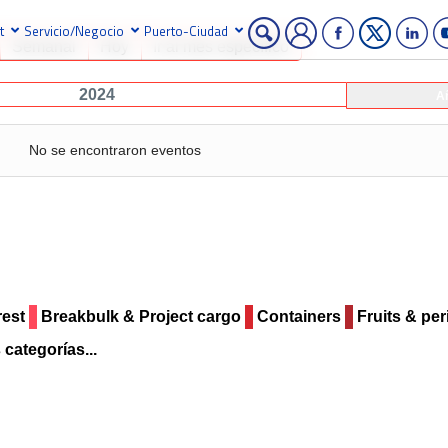
t
Servicio/Negocio
Puerto-Ciudad
Semanal
Hoy
Ir al mes específico
2024
A
No se encontraron eventos
rest
Breakbulk & Project cargo
Containers
Fruits & pe
 categorías...