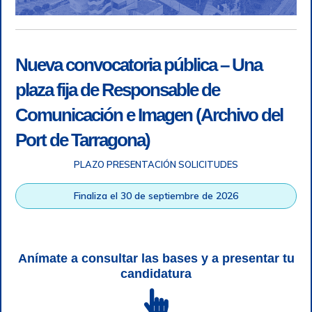
Nueva convocatoria pública – Una
plaza fija de Responsable de
Comunicación e Imagen (Archivo del
Port de Tarragona)
PLAZO PRESENTACIÓN SOLICITUDES
Accesibilidad
|
Nota legal
|
Info RGPD
|
Información de
grabación telefónica
|
SGSI
|
Login
Finaliza el 30 de septiembre de 2026
Autoridad Portuaria de Tarragona © Todos los derechos
reservados |
Diseño Web Responsive
| HTML 5 | CSS 3 |
WCAG 2 y WW3C
Anímate a consultar las bases y a presentar tu
candidatura