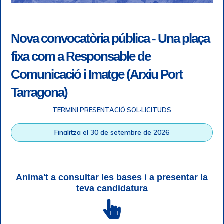
Nova convocatòria pública - Una plaça
fixa com a Responsable de
Comunicació i Imatge (Arxiu Port
Tarragona)
TERMINI PRESENTACIÓ SOL·LICITUDS
Accessibilitat
|
Nota legal
|
Info RGPD
|
Informació de
Finalitza el 30 de setembre de 2026
gravació telefònica
|
SGSI
|
Login
|
Desconnectar
Autoritat Portuària de Tarragona © Tots els drets reservats |
Disseny Web Responsive
| HTML 5 | CSS 3 | WCAG 2 i WW3C
Anima't a consultar les bases i a presentar la
teva candidatura