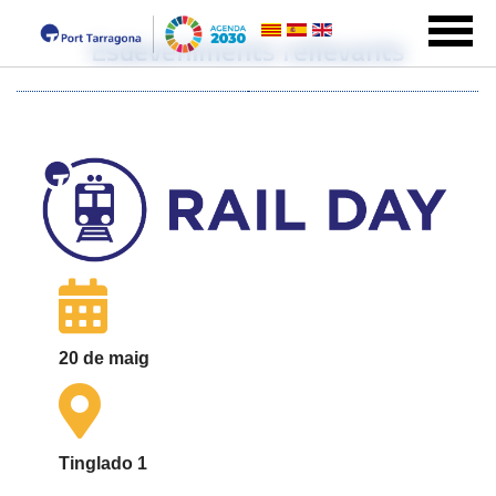
Esdeveniments rellevants
20 de maig
Tinglado 1