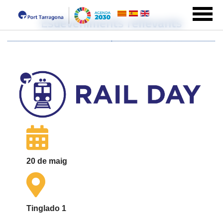
Esdeveniments rellevants
20 de maig
Tinglado 1