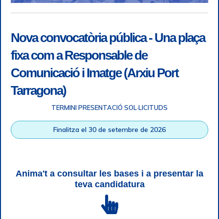
Nova convocatòria pública - Una plaça
fixa com a Responsable de
Comunicació i Imatge (Arxiu Port
Tarragona)
TERMINI PRESENTACIÓ SOL·LICITUDS
Accessibilitat
|
Nota legal
|
Info RGPD
|
Informació de
Finalitza el 30 de setembre de 2026
gravació telefònica
|
SGSI
|
Login
|
Desconnectar
Autoritat Portuària de Tarragona © Tots els drets reservats |
Disseny Web Responsive
| HTML 5 | CSS 3 | WCAG 2 i WW3C
Anima't a consultar les bases i a presentar la
teva candidatura