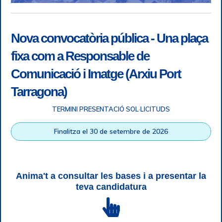
Nova convocatòria pública - Una plaça
fixa com a Responsable de
Comunicació i Imatge (Arxiu Port
Tarragona)
TERMINI PRESENTACIÓ SOL·LICITUDS
Accessibilitat
|
Nota legal
|
Info RGPD
|
Informació de
Finalitza el 30 de setembre de 2026
gravació telefònica
|
SGSI
|
Login
|
Desconnectar
Autoritat Portuària de Tarragona © Tots els drets reservats |
Disseny Web Responsive
| HTML 5 | CSS 3 | WCAG 2 i WW3C
Anima't a consultar les bases i a presentar la
teva candidatura