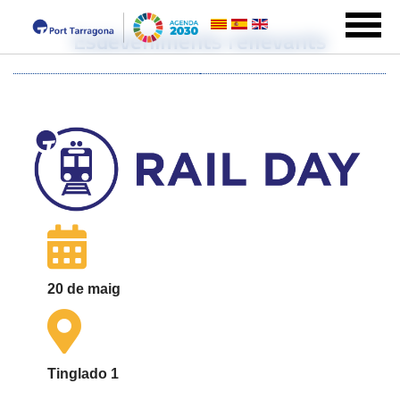
Esdeveniments rellevants
20 de maig
Tinglado 1