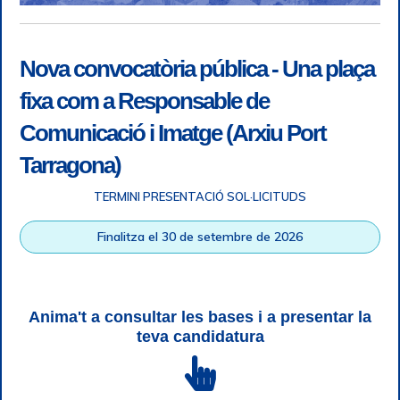
Nova convocatòria pública - Una plaça
fixa com a Responsable de
Comunicació i Imatge (Arxiu Port
Tarragona)
TERMINI PRESENTACIÓ SOL·LICITUDS
Accessibilitat
|
Nota legal
|
Info RGPD
|
Informació de
Finalitza el 30 de setembre de 2026
gravació telefònica
|
SGSI
|
Login
|
Desconnectar
Autoritat Portuària de Tarragona © Tots els drets reservats |
Disseny Web Responsive
| HTML 5 | CSS 3 | WCAG 2 i WW3C
Anima't a consultar les bases i a presentar la
teva candidatura