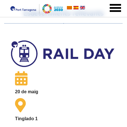
Esdeveniments rellevants
20 de maig
Tinglado 1