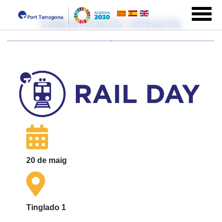
Esdeveniments rellevants
20 de maig
Tinglado 1