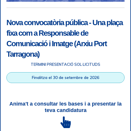
Nova convocatòria pública - Una plaça
fixa com a Responsable de
Comunicació i Imatge (Arxiu Port
Tarragona)
TERMINI PRESENTACIÓ SOL·LICITUDS
Accessibilitat
|
Nota legal
|
Info RGPD
|
Informació de
Finalitza el 30 de setembre de 2026
gravació telefònica
|
SGSI
|
Login
|
Desconnectar
Autoritat Portuària de Tarragona © Tots els drets reservats |
Disseny Web Responsive
| HTML 5 | CSS 3 | WCAG 2 i WW3C
Anima't a consultar les bases i a presentar la
teva candidatura