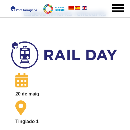
Esdeveniments rellevants
20 de maig
Tinglado 1