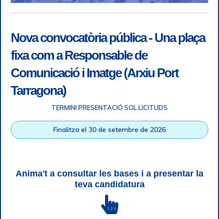
Nova convocatòria pública - Una plaça
fixa com a Responsable de
Comunicació i Imatge (Arxiu Port
Tarragona)
TERMINI PRESENTACIÓ SOL·LICITUDS
Accessibilitat
|
Nota legal
|
Info RGPD
|
Informació de
Finalitza el 30 de setembre de 2026
gravació telefònica
|
SGSI
|
Login
|
Desconnectar
Autoritat Portuària de Tarragona © Tots els drets reservats |
Disseny Web Responsive
| HTML 5 | CSS 3 | WCAG 2 i WW3C
Anima't a consultar les bases i a presentar la
teva candidatura