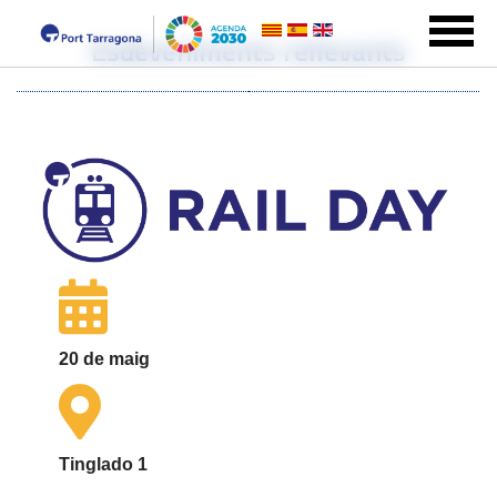
Esdeveniments rellevants
20 de maig
Tinglado 1