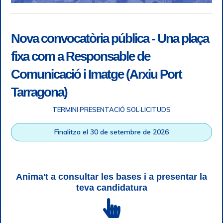
Nova convocatòria pública - Una plaça
fixa com a Responsable de
Comunicació i Imatge (Arxiu Port
Tarragona)
TERMINI PRESENTACIÓ SOL·LICITUDS
Accessibilitat
|
Nota legal
|
Info RGPD
|
Informació de
Finalitza el 30 de setembre de 2026
gravació telefònica
|
SGSI
|
Login
|
Desconnectar
Autoritat Portuària de Tarragona © Tots els drets reservats |
Disseny Web Responsive
| HTML 5 | CSS 3 | WCAG 2 i WW3C
Anima't a consultar les bases i a presentar la
teva candidatura