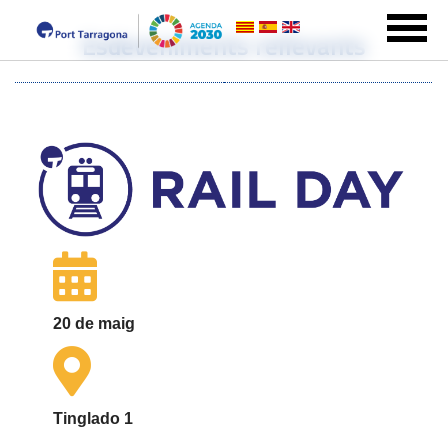
Esdeveniments rellevants
20 de maig
Tinglado 1