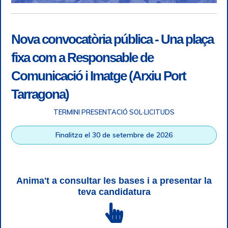
Nova convocatòria pública - Una plaça
fixa com a Responsable de
Comunicació i Imatge (Arxiu Port
Tarragona)
TERMINI PRESENTACIÓ SOL·LICITUDS
Accessibilitat
|
Nota legal
|
Info RGPD
|
Informació de
Finalitza el 30 de setembre de 2026
gravació telefònica
|
SGSI
|
Login
|
Desconnectar
Autoritat Portuària de Tarragona © Tots els drets reservats |
Disseny Web Responsive
| HTML 5 | CSS 3 | WCAG 2 i WW3C
Anima't a consultar les bases i a presentar la
teva candidatura