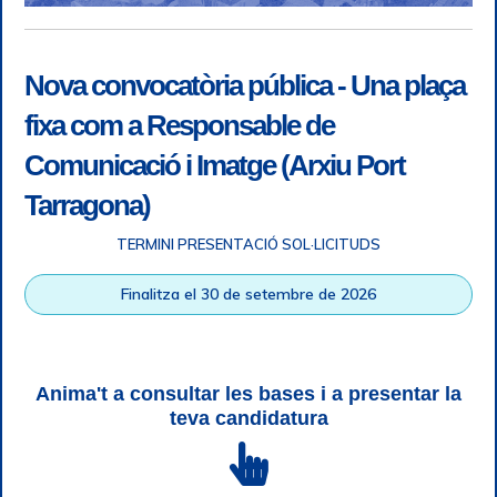
Nova convocatòria pública - Una plaça
fixa com a Responsable de
Comunicació i Imatge (Arxiu Port
Tarragona)
TERMINI PRESENTACIÓ SOL·LICITUDS
Accessibilitat
|
Nota legal
|
Info RGPD
|
Informació de
Finalitza el 30 de setembre de 2026
gravació telefònica
|
SGSI
|
Login
|
Desconnectar
Autoritat Portuària de Tarragona © Tots els drets reservats |
Disseny Web Responsive
| HTML 5 | CSS 3 | WCAG 2 i WW3C
Anima't a consultar les bases i a presentar la
teva candidatura