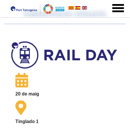
Esdeveniments rellevants
20 de maig
Tinglado 1