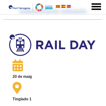
Esdeveniments rellevants
20 de maig
Tinglado 1