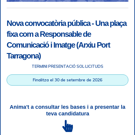
Nova convocatòria pública - Una plaça
fixa com a Responsable de
Comunicació i Imatge (Arxiu Port
Tarragona)
TERMINI PRESENTACIÓ SOL·LICITUDS
Accessibilitat
|
Nota legal
|
Info RGPD
|
Informació de
Finalitza el 30 de setembre de 2026
gravació telefònica
|
SGSI
|
Login
|
Desconnectar
Autoritat Portuària de Tarragona © Tots els drets reservats |
Disseny Web Responsive
| HTML 5 | CSS 3 | WCAG 2 i WW3C
Anima't a consultar les bases i a presentar la
teva candidatura