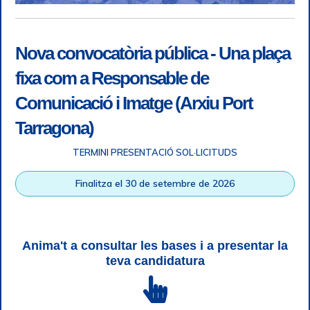
Nova convocatòria pública - Una plaça
fixa com a Responsable de
Comunicació i Imatge (Arxiu Port
Tarragona)
TERMINI PRESENTACIÓ SOL·LICITUDS
Accessibilitat
|
Nota legal
|
Info RGPD
|
Informació de
Finalitza el 30 de setembre de 2026
gravació telefònica
|
SGSI
|
Login
|
Desconnectar
Autoritat Portuària de Tarragona © Tots els drets reservats |
Disseny Web Responsive
| HTML 5 | CSS 3 | WCAG 2 i WW3C
Anima't a consultar les bases i a presentar la
teva candidatura