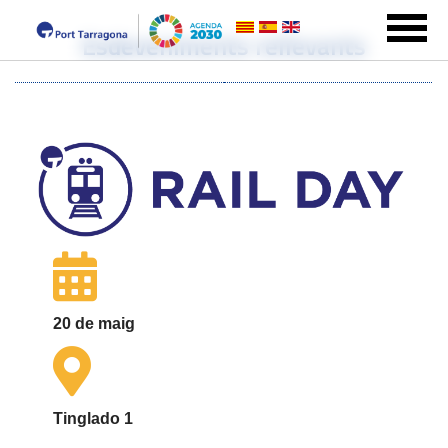
Esdeveniments rellevants
20 de maig
Tinglado 1