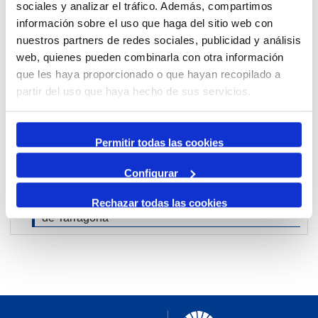
sociales y analizar el tráfico. Además, compartimos
información sobre el uso que haga del sitio web con
nuestros partners de redes sociales, publicidad y análisis
Per mes
web, quienes pueden combinarla con otra información
Anar a un mes
que les haya proporcionado o que hayan recopilado a
partir del uso que haya hecho de sus servicios.
Dia Anterior
dimecres, 14. febrer 2024
Dia Següent
Permitir todas las cookies
Configurar
18:30
Convocatòria premsa
per
veronica
:: Port
Rechazar todas las cookies
de Tarragona