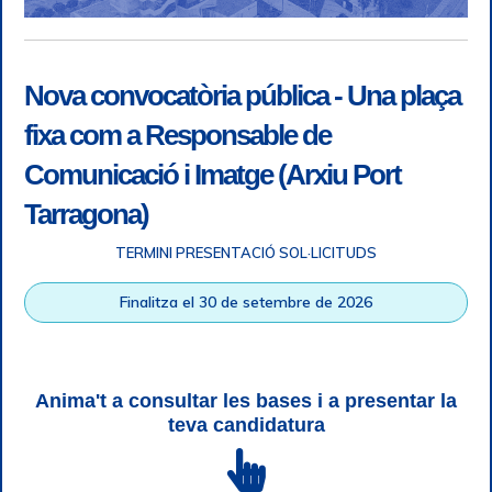
Nova convocatòria pública - Una plaça
fixa com a Responsable de
Comunicació i Imatge (Arxiu Port
Tarragona)
TERMINI PRESENTACIÓ SOL·LICITUDS
Accessibilitat
|
Nota legal
|
Info RGPD
|
Informació de
Finalitza el 30 de setembre de 2026
gravació telefònica
|
SGSI
|
Login
|
Desconnectar
Autoritat Portuària de Tarragona © Tots els drets reservats |
Disseny Web Responsive
| HTML 5 | CSS 3 | WCAG 2 i WW3C
Anima't a consultar les bases i a presentar la
teva candidatura