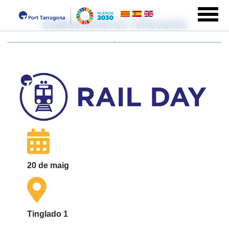
Esdeveniments rellevants
20 de maig
Tinglado 1