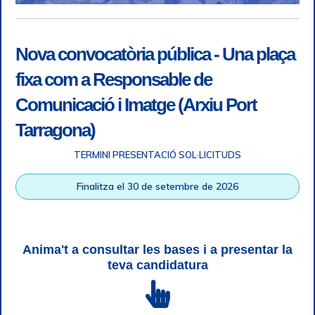
Nova convocatòria pública - Una plaça
fixa com a Responsable de
Comunicació i Imatge (Arxiu Port
Tarragona)
TERMINI PRESENTACIÓ SOL·LICITUDS
Accessibilitat
|
Nota legal
|
Info RGPD
|
Informació de
Finalitza el 30 de setembre de 2026
gravació telefònica
|
SGSI
|
Login
|
Desconnectar
Autoritat Portuària de Tarragona © Tots els drets reservats |
Disseny Web Responsive
| HTML 5 | CSS 3 | WCAG 2 i WW3C
Anima't a consultar les bases i a presentar la
teva candidatura