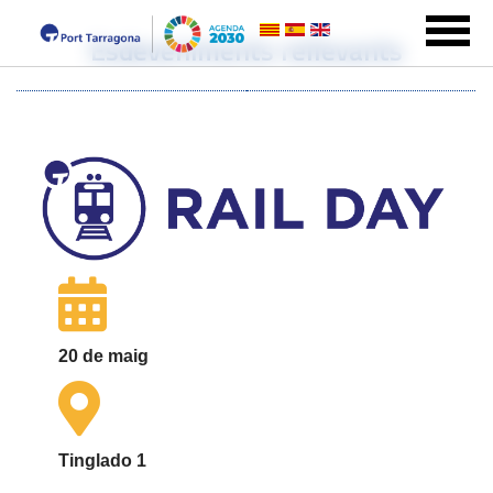
Esdeveniments rellevants
20 de maig
Tinglado 1