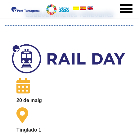
Esdeveniments rellevants
20 de maig
Tinglado 1