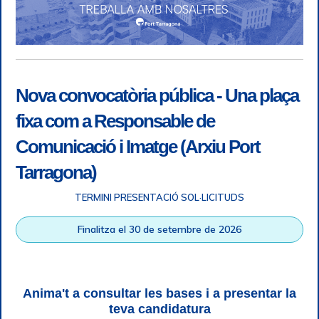
Nova convocatòria pública - Una plaça
fixa com a Responsable de
Comunicació i Imatge (Arxiu Port
Tarragona)
TERMINI PRESENTACIÓ SOL·LICITUDS
Accessibilitat
|
Nota legal
|
Info RGPD
|
Informació de
Finalitza el 30 de setembre de 2026
gravació telefònica
|
SGSI
|
Login
|
Desconnectar
Autoritat Portuària de Tarragona © Tots els drets reservats |
Disseny Web Responsive
| HTML 5 | CSS 3 | WCAG 2 i WW3C
Anima't a consultar les bases i a presentar la
teva candidatura