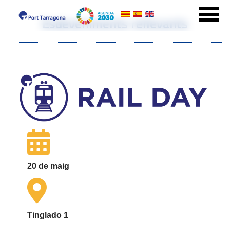
Esdeveniments rellevants
20 de maig
Tinglado 1