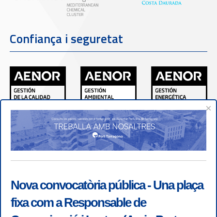
Confiança i seguretat
×
Nova convocatòria pública - Una plaça
fixa com a Responsable de