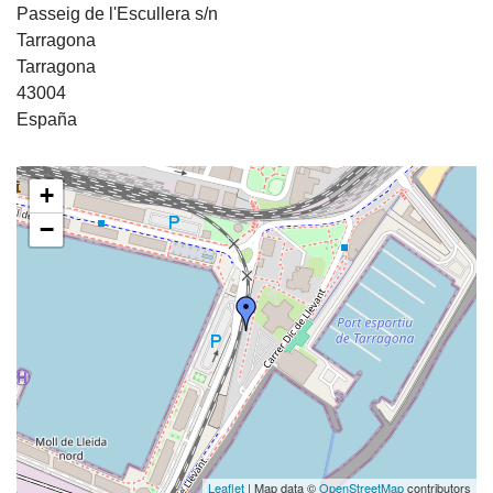
Passeig de l'Escullera s/n
Tarragona
Tarragona
43004
España
+
−
Leaflet
| Map data ©
OpenStreetMap
contributors