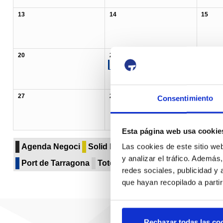
13
14
15
20
21
22
11:00 Convocatòria premsa
27
28
29
Consentimiento
Esta página web usa cookie
Agenda Negoci
Solid bulk
Liquid bulk
Paper & pu
Las cookies de este sitio we
y analizar el tráfico. Ademá
Port de Tarragona
Totes les categories...
redes sociales, publicidad y
que hayan recopilado a parti
Rechazar todas las co