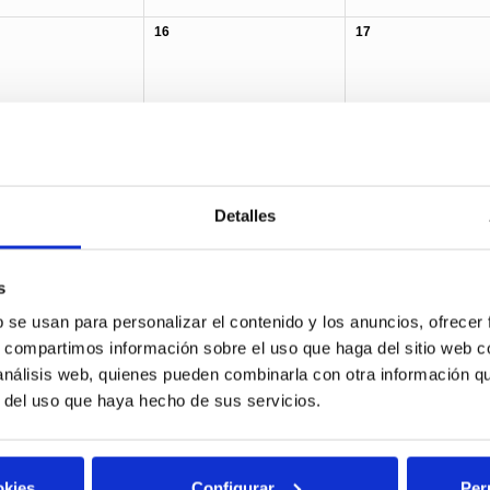
16
17
23
24
30
31
Detalles
s
lp forest
Breakbulk & Project cargo
Containers
Fruits
b se usan para personalizar el contenido y los anuncios, ofrecer
s, compartimos información sobre el uso que haga del sitio web 
 análisis web, quienes pueden combinarla con otra información q
r del uso que haya hecho de sus servicios.
okies
Configurar
Per