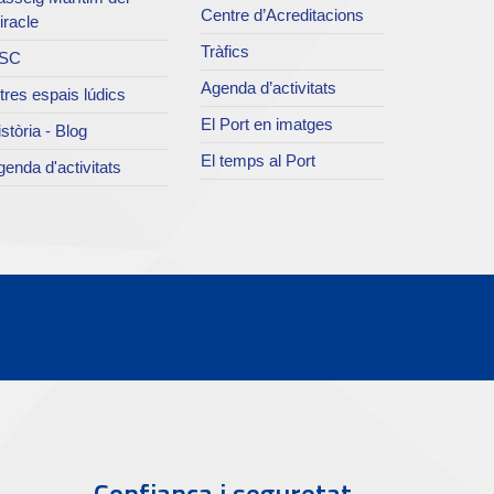
Centre d’Acreditacions
iracle
Tràfics
SC
Agenda d’activitats
tres espais lúdics
El Port en imatges
stòria - Blog
El temps al Port
enda d'activitats