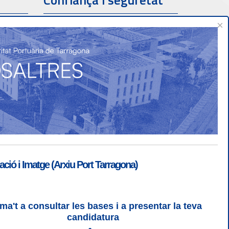
Confiança i seguretat
×
ió i Imatge (Arxiu Port Tarragona)
ma't a consultar les bases i a presentar la teva
ogin
|
Desconnectar
candidatura
 | CSS 3 | WCAG 2 i WW3C