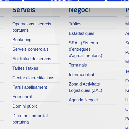
Serveis
Negoci
P
Operacions i serveis
Tràfics
M
portuaris
Estadístiques
Ar
Bunkering
SEA - (Sistema
Se
Serveis comercials
d'entregues
Pa
d'agroalimentaris)
Sol·licitud de serveis
M
Terminals
Tarifes i taxes
Te
Intermodalitat
Centre d'acreditacions
Fo
Zona d'Activitats
Fars i abalisament
Logístiques (ZAL)
K
Ferrocarril
Agenda Negoci
Un
Domini públic
Ci
Directori comunitat
Pa
portuària
P