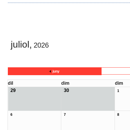
juliol,
2026
juny
dil
dim
dim
29
30
1
6
7
8