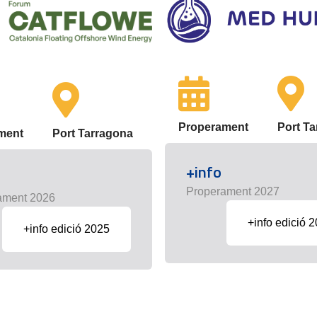
Properament
Port T
ment
Port Tarragona
+info
Properament 2027
ament 2026
+info edició 
+info edició 2025