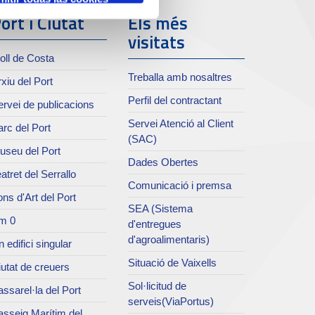
ort i Ciutat
Els més
visitats
oll de Costa
Treballa amb nosaltres
xiu del Port
Perfil del contractant
rvei de publicacions
Servei Atenció al Client
rc del Port
(SAC)
useu del Port
Dades Obertes
atret del Serrallo
Comunicació i premsa
ns d'Art del Port
SEA (Sistema
m 0
d'entregues
d'agroalimentaris)
 edifici singular
Situació de Vaixells
utat de creuers
Sol·licitud de
ssarel·la del Port
serveis(ViaPortus)
asseig Marítim del