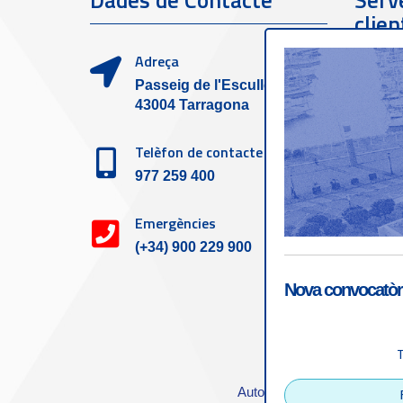
Dades de Contacte
Serve
clien
Adreça
Passeig de l'Escullera s/n,
43004 Tarragona
Telèfon de contacte
977 259 400
Emergències
(+34) 900 229 900
Nova convocatòri
Accessibilitat
|
Nota
Autoritat Portuària de Tarra