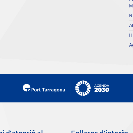
M
R
Al
Hi
Ag