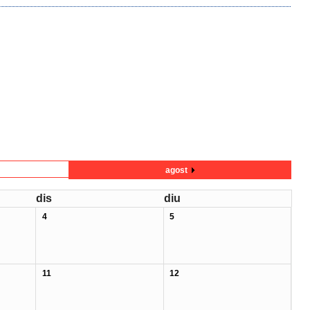
agost
dis
diu
4
5
11
12