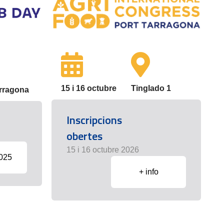
15 i 16 octubre
Tinglado 1
arragona
Inscripcions
obertes
15 i 16 octubre 2026
2025
+ info