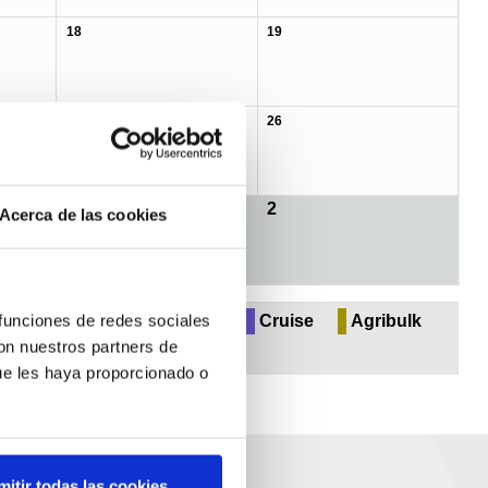
18
19
25
26
1
2
Acerca de las cookies
 & perishables
Multipurpose
Cruise
Agribulk
 funciones de redes sociales
con nuestros partners de
ue les haya proporcionado o
mitir todas las cookies