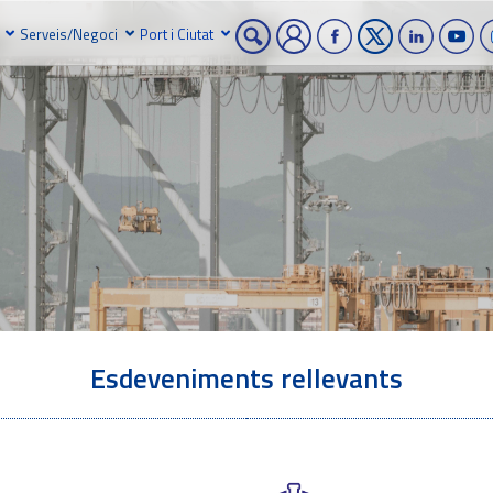
Serveis/Negoci
Port i Ciutat
Esdeveniments rellevants