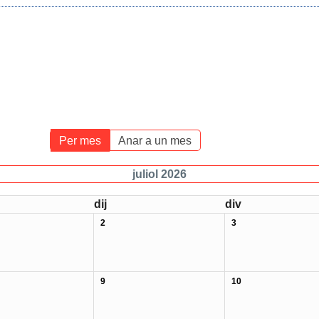
Per mes
Anar a un mes
juliol 2026
dij
div
2
3
9
10