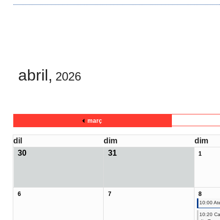
abril,
2026
març
dil
dim
dim
30
31
1
6
7
8
10:00 At
10:20 Ca