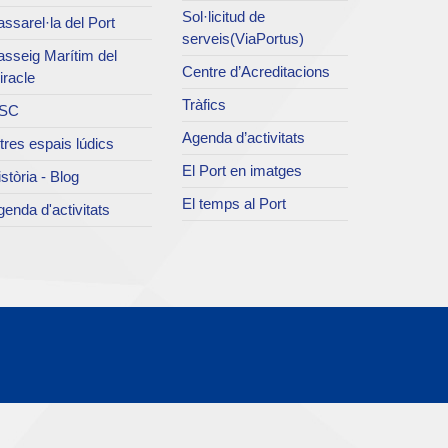
Sol·licitud de
ssarel·la del Port
serveis(ViaPortus)
asseig Marítim del
Centre d’Acreditacions
iracle
Tràfics
SC
Agenda d’activitats
tres espais lúdics
El Port en imatges
stòria - Blog
El temps al Port
enda d'activitats