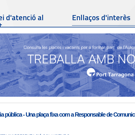
i d'atenció al
Enllaços d'interès
t
Telèfon de contacte
977 259 462
Email de contacte
Partners
sac@porttarragona.cat
Informació SAC
Accès a SAC ( Servei
d'atenció al client )
a pública - Una plaça fixa com a Responsable de Comunicac