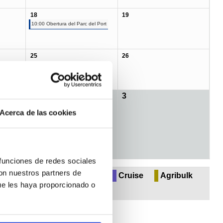
18
19
10:00 Obertura del Parc del Port
25
26
2
3
Acerca de las cookies
 funciones de redes sociales
con nuestros partners de
 & perishables
Multipurpose
Cruise
Agribulk
ue les haya proporcionado o