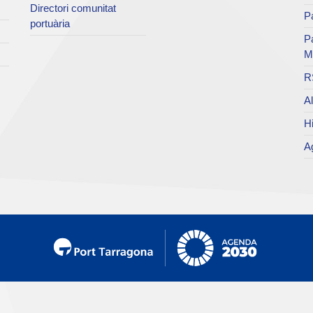
Directori comunitat
Pa
portuària
P
M
R
Al
Hi
Ag