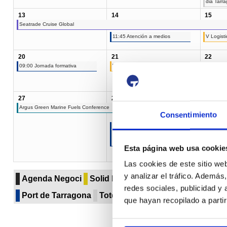
dia Tarr
13
14
15
Seatrade Cruise Global
11:45 Atención a medios
V Logist
20
21
22
09:00 Jornada formativa
WindEurope
27
28
29
Argus Green Marine Fuels Conference
Consentimiento
09:30 Tendències de futur de la
09:00 Jor
logística i Anuari 2026
assegura
TarragonaPort
portuari:
Esta página web usa cookie
'Port Ta
metropoli
Las cookies de este sitio we
y analizar el tráfico. Ademá
Agenda Negoci
Solid bulk
Liquid bulk
Paper & pu
redes sociales, publicidad y
Port de Tarragona
Totes les categories...
que hayan recopilado a parti