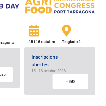
15 i 16 octubre
Tinglado 1
arragona
Inscripcions
obertes
15 i 16 octubre 2026
2025
+ info