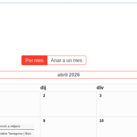
Per mes
Anar a un mes
abril 2026
dij
div
2
3
9
10
enció a mitjans
mbra Tarragona | Bon