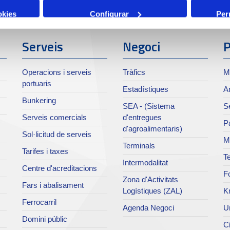
okies
Configurar
Per
Serveis
Negoci
P
Operacions i serveis
Tràfics
M
portuaris
Estadístiques
Ar
Bunkering
SEA - (Sistema
Se
Serveis comercials
d'entregues
Pa
d'agroalimentaris)
Sol·licitud de serveis
M
Terminals
Tarifes i taxes
Te
Intermodalitat
Centre d'acreditacions
Fo
Zona d'Activitats
Fars i abalisament
Logístiques (ZAL)
K
Ferrocarril
Agenda Negoci
Un
Domini públic
Ci