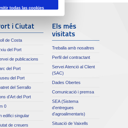
mitir todas las cookies
ort i Ciutat
Els més
visitats
oll de Costa
Treballa amb nosaltres
xiu del Port
Perfil del contractant
rvei de publicacions
Servei Atenció al Client
rc del Port
(SAC)
useu del Port
Dades Obertes
atret del Serrallo
Comunicació i premsa
ns d'Art del Port
SEA (Sistema
m 0
d'entregues
d'agroalimentaris)
 edifici singular
Situació de Vaixells
utat de creuers