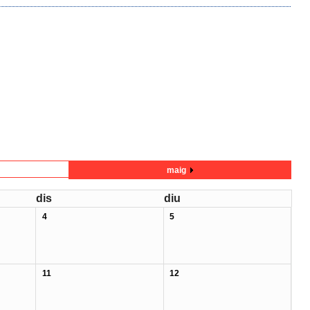
maig
dis
diu
4
5
11
12