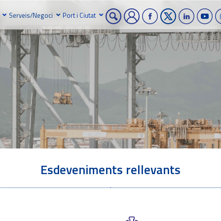
Serveis/Negoci
Port i Ciutat
Esdeveniments rellevants