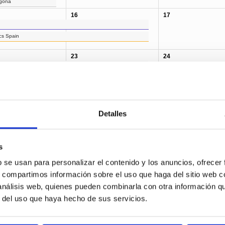
agona
16
17
ics Spain
23
24
1
30
Andalusian Commodity
Detalles
Exchange
nada| Actualitat
dora al sector marítim-
 reptes i oportunitats
s
rragona: motor
tà'
b se usan para personalizar el contenido y los anuncios, ofrecer
s, compartimos información sobre el uso que haga del sitio web 
lp forest
Breakbulk & Project cargo
Containers
Fruits
 análisis web, quienes pueden combinarla con otra información q
r del uso que haya hecho de sus servicios.