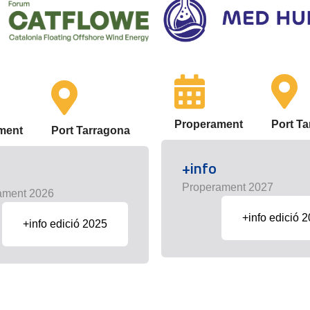
Properament
Port T
ment
Port Tarragona
+info
Properament 2027
ament 2026
+info edició 
+info edició 2025