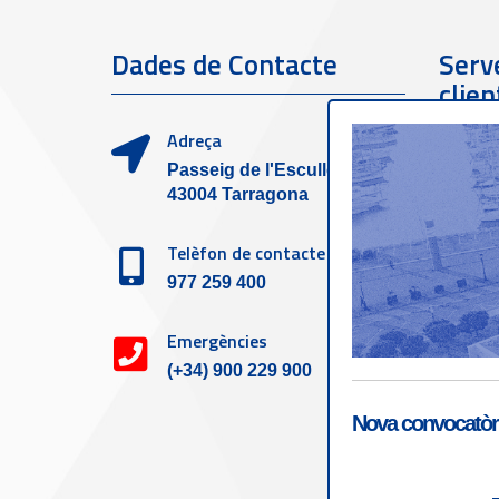
Dades de Contacte
Serve
clien
Adreça
Passeig de l'Escullera s/n,
43004 Tarragona
Telèfon de contacte
977 259 400
Emergències
(+34) 900 229 900
Nova convocatòri