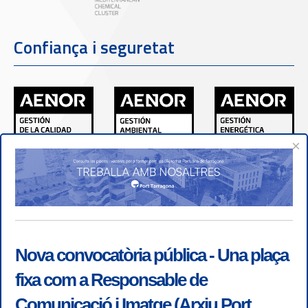
Confiança i seguretat
×
Nova convocatòria pública - Una plaça
fixa com a Responsable de
Comunicació i Imatge (Arxiu Port