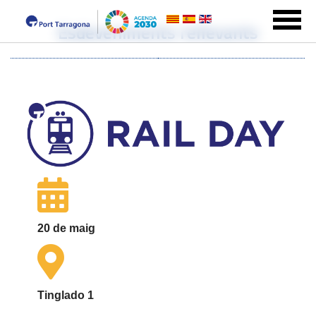
Esdeveniments rellevants
20 de maig
Tinglado 1