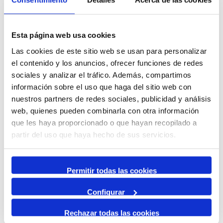
desembre,
2024
Esta página web usa cookies
Las cookies de este sitio web se usan para personalizar
Per mes
el contenido y los anuncios, ofrecer funciones de redes
Anar a un mes
sociales y analizar el tráfico. Además, compartimos
información sobre el uso que haga del sitio web con
nuestros partners de redes sociales, publicidad y análisis
novembre
web, quienes pueden combinarla con otra información
desembre 2024
que les haya proporcionado o que hayan recopilado a
gener
partir del uso que haya hecho de sus servicios.
dilluns 02
Permitir todas las cookies
Antigua Yacht Show
dimecres 04
Configurar
19:00
19:00 Dia de la Policia Portuària
Rechazar todas las cookies