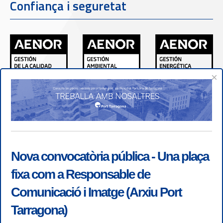
Confiança i seguretat
×
Nova convocatòria pública - Una plaça
fixa com a Responsable de
Comunicació i Imatge (Arxiu Port
Tarragona)