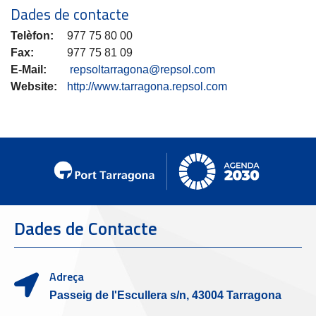
Dades de contacte
Telèfon:
977 75 80 00
Fax:
977 75 81 09
E-Mail:
repsoltarragona@repsol.com
Website:
http://www.tarragona.repsol.com
Dades de Contacte
Adreça
Passeig de l'Escullera s/n, 43004 Tarragona