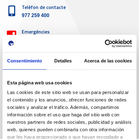
Telèfon de contacte
977 259 400
Emergències
(+34) 900 229 900
Servei d'atenció al client
Consentimiento
Detalles
Acerca de las cookies
Telèfon de contacte
Esta página web usa cookies
977 259 462
Las cookies de este sitio web se usan para personalizar
el contenido y los anuncios, ofrecer funciones de redes
Email de contacte
sociales y analizar el tráfico. Además, compartimos
sac@porttarragona.cat
información sobre el uso que haga del sitio web con
nuestros partners de redes sociales, publicidad y análisis
Informació SAC
web, quienes pueden combinarla con otra información
Accès a SAC ( Servei d'atenció al client )
que les haya proporcionado o que hayan recopilado a