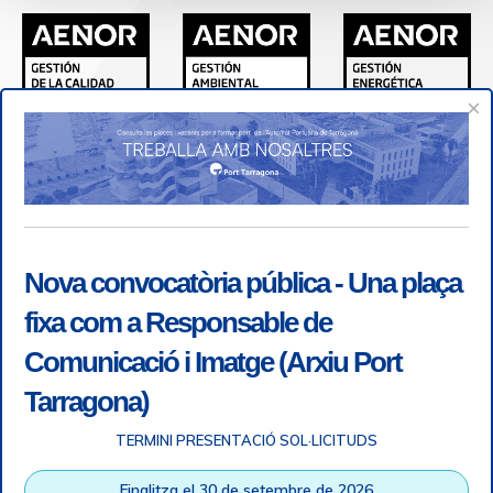
×
Nova convocatòria pública - Una plaça
fixa com a Responsable de
Comunicació i Imatge (Arxiu Port
Tarragona)
TERMINI PRESENTACIÓ SOL·LICITUDS
Accessibilitat
|
Nota legal
|
Info RGPD
|
Informació de
Finalitza el 30 de setembre de 2026