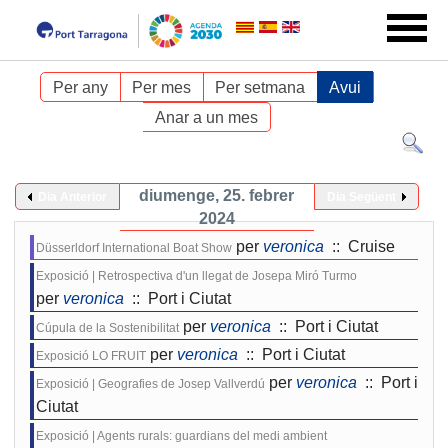
Per any
Per mes
Per setmana
Avui
Anar a un mes
diumenge, 25. febrer
Dia Anterior
Dia Següent
2024
per
veronica
:: Cruise
Düsserldorf International Boat Show
Exposició | Retrospectiva d'un llegat de Josepa Miró Turmo
per
veronica
:: Port i Ciutat
per
veronica
:: Port i Ciutat
Cúpula de la Sostenibilitat
per
veronica
:: Port i Ciutat
Exposició LO FRUIT
per
veronica
:: Port i
Exposició | Geografies de Josep Vallverdú
Ciutat
Exposició | Agents rurals: guardians del medi ambient