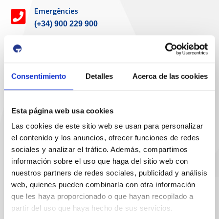
Emergències
(+34) 900 229 900
Servei d'atenció al client
Consentimiento
Detalles
Acerca de las cookies
Telèfon de contacte
977 259 462
Esta página web usa cookies
Email de contacte
Las cookies de este sitio web se usan para personalizar
sac@porttarragona.cat
el contenido y los anuncios, ofrecer funciones de redes
sociales y analizar el tráfico. Además, compartimos
Informació SAC
información sobre el uso que haga del sitio web con
nuestros partners de redes sociales, publicidad y análisis
Accès a SAC ( Servei d'atenció al client )
web, quienes pueden combinarla con otra información
Enllaços d'interès
que les haya proporcionado o que hayan recopilado a
partir del uso que haya hecho de sus servicios.