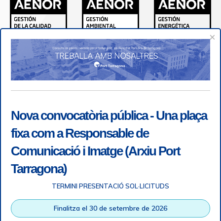
×
Nova convocatòria pública - Una plaça
fixa com a Responsable de
Comunicació i Imatge (Arxiu Port
Tarragona)
TERMINI PRESENTACIÓ SOL·LICITUDS
Accessibilitat
|
Nota legal
|
Info RGPD
|
Informació de
Finalitza el 30 de setembre de 2026
gravació telefònica
|
SGSI
|
Login
|
Desconnectar