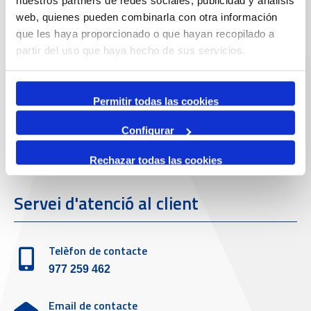
nuestros partners de redes sociales, publicidad y análisis
web, quienes pueden combinarla con otra información
que les haya proporcionado o que hayan recopilado a
Adreça
partir del uso que haya hecho de sus servicios.
Passeig de l'Escullera s/n, 43004 Tarragona
Telèfon de contacte
Permitir todas las cookies
977 259 400
Configurar
Emergències
Rechazar todas las cookies
(+34) 900 229 900
Servei d'atenció al client
Telèfon de contacte
977 259 462
Email de contacte