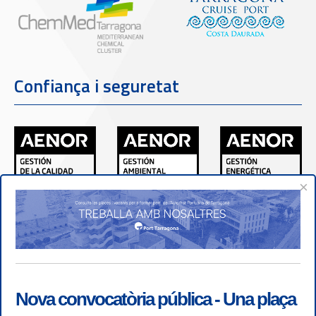
Confiança i seguretat
×
Nova convocatòria pública - Una plaça