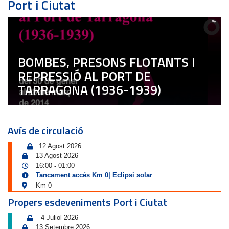
Port i Ciutat
BOMBES, PRESONS FLOTANTS I
REPRESSIÓ AL PORT DE
TARRAGONA (1936-1939)
Avís de circulació
12 Agost 2026
13 Agost 2026
16:00
01:00
-
Tancament accés Km 0| Eclipsi solar
Km 0
Propers esdeveniments Port i Ciutat
4 Juliol 2026
13 Setembre 2026