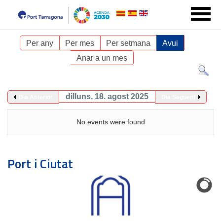
Per any
Per mes
Per setmana
Avui
Anar a un mes
dilluns, 18. agost 2025
Dia Anterior
Dia Següent
No events were found
Port i Ciutat