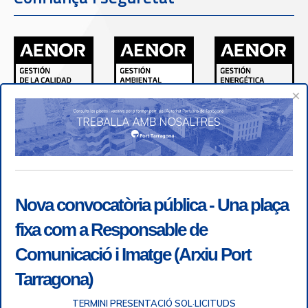
×
Nova convocatòria pública - Una plaça
fixa com a Responsable de
Comunicació i Imatge (Arxiu Port
Tarragona)
TERMINI PRESENTACIÓ SOL·LICITUDS