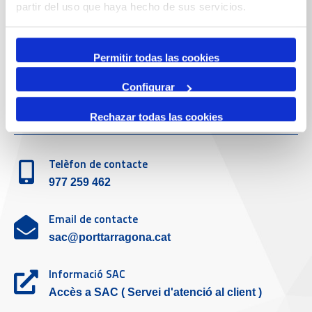
Telèfon de contacte
partir del uso que haya hecho de sus servicios.
977 259 400
Permitir todas las cookies
Emergències
(+34) 900 229 900
Configurar
Servei d'atenció al client
Rechazar todas las cookies
Telèfon de contacte
977 259 462
Email de contacte
sac@porttarragona.cat
Informació SAC
Accès a SAC ( Servei d'atenció al client )