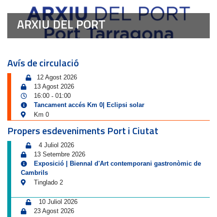
ARXIU DEL PORT
Avís de circulació
12 Agost 2026
13 Agost 2026
16:00
01:00
-
Tancament accés Km 0| Eclipsi solar
Km 0
Propers esdeveniments Port i Ciutat
4 Juliol 2026
13 Setembre 2026
Exposició | Biennal d'Art contemporani gastronòmic de
Cambrils
Tinglado 2
10 Juliol 2026
23 Agost 2026